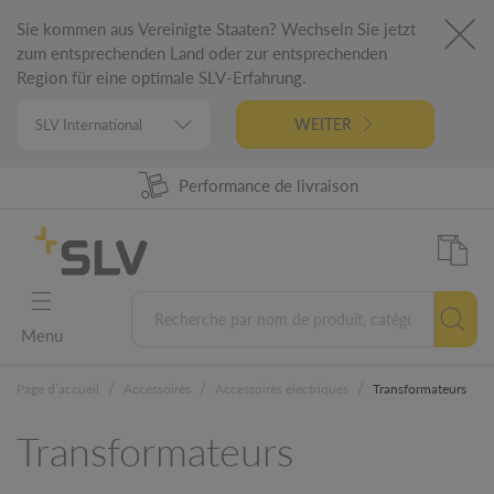
Sie kommen aus Vereinigte Staaten? Wechseln Sie jetzt
zum entsprechenden Land oder zur entsprechenden
Region für eine optimale SLV-Erfahrung.
WEITER
Disponibilité produit à 98%
Performance de livraison
Conception Allemande
Garantie 5 ans
Menu
/
/
/
Page d’accueil
Accessoires
Accessoires électriques
Transformateurs
Transformateurs