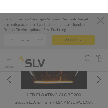
3.70 CHF*
PLUS DE DÉTAILS
PVC
NEW
LED FLOATING GLOBE 200
ampoule LED, noir fumé K, E27, PHASE, 6W, 1900K