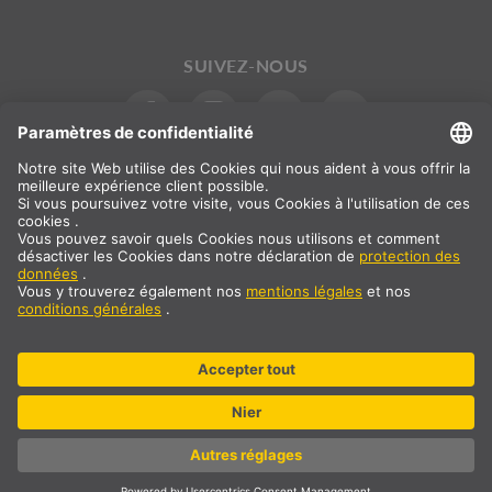
SUIVEZ-NOUS
International
DE
|
FR
|
IT
Suisse
Sélection du pays
* TVA à 8,1% et frais de port non inclus. Prix uniquement pour les
clients professionnels/enregistrés
© SLV Germany 2026. All rights reserved
Paramètres des cookies
Protection des données
Mentions légales
CGV