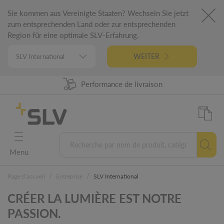
Sie kommen aus Vereinigte Staaten? Wechseln Sie jetzt
zum entsprechenden Land oder zur entsprechenden
Region für eine optimale SLV-Erfahrung.
WEITER
Disponibilité produit à 98%
Performance de livraison
Conception Allemande
Garantie 5 ans
Menu
/
/
Page d’accueil
Entreprise
SLV International
CRÉER LA LUMIÈRE EST NOTRE
PASSION.