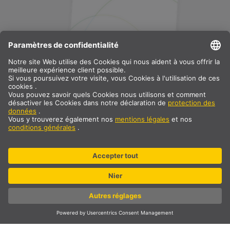
SLV Swiss SA
T +41 218113232
F +41 218113233