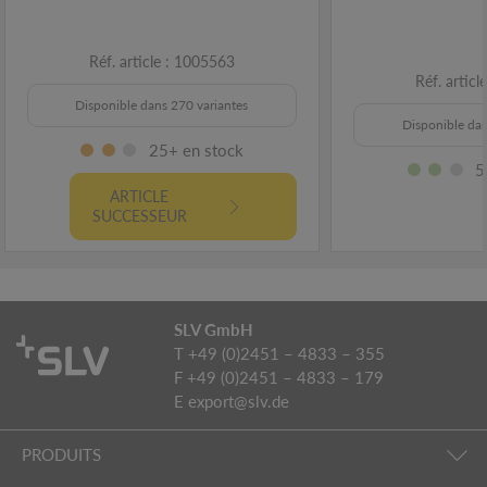
Réf. article : 1005563
Réf. artic
Disponible dans 270 variantes
Disponible dan
25+ en stock
5
ARTICLE
SUCCESSEUR
SLV GmbH
T +49 (0)2451 – 4833 – 355
F +49 (0)2451 – 4833 – 179
E
export@slv.de
PRODUITS