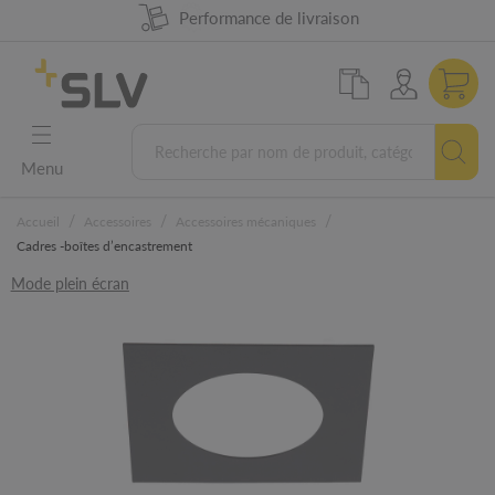
Disponibilité produit à 98%
Performance de livraison
Conception Allemande
Garantie 5 ans
Menu
/
/
/
Accueil
Accessoires
Accessoires mécaniques
Cadres -boîtes d’encastrement
Mode plein écran