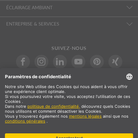
ÉCLAIRAGE AMBIANT
ENTREPRISE & SERVICES
SUIVEZ-NOUS
INTERNATIONAL
DE
|
EN
|
ES
|
FR
SLV International
Sélection du pays
* Tous les prix sont indiqués nets, frais de port en sus
** Les valeurs indiquées correspondent aux délais de livraison
moyens pour une livraison standard sur le continent européen et à
condition que la commande soit reçue avant 13 heures. Les articles