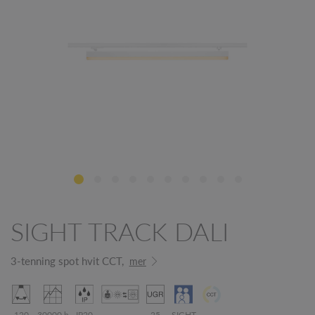
SIGHT TRACK DALI
3-tenning spot hvit CCT,
mer
120
30000 h
IP20
25
SIGHT