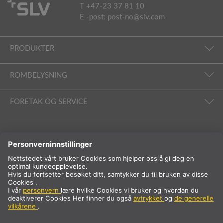
T +47-23 37 81 10
E -post:
post-no@slv.com
PRODUKTER
ROMBELYSNING
FORETAK OG SERVICE
FØLG OSS
Internasjonalt
NB
Norge