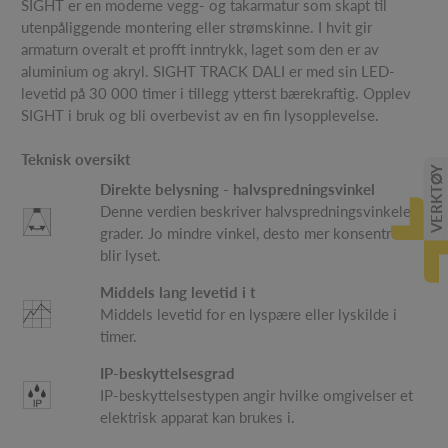
SIGHT er en moderne vegg- og takarmatur som skapt til
utenpåliggende montering eller strømskinne. I hvit gir
armaturn overalt et profft inntrykk, laget som den er av
aluminium og akryl. SIGHT TRACK DALI er med sin LED-
levetid på 30 000 timer i tillegg ytterst bærekraftig. Opplev
SIGHT i bruk og bli overbevist av en fin lysopplevelse.
Teknisk oversikt
VERKTØY
Direkte belysning - halvspredningsvinkel
Denne verdien beskriver halvspredningsvinkeleni
grader. Jo mindre vinkel, desto mer konsentrert
blir lyset.
Middels lang levetid i t
Middels levetid for en lyspære eller lyskilde i
timer.
IP-beskyttelsesgrad
IP-beskyttelsestypen angir hvilke omgivelser et
elektrisk apparat kan brukes i.