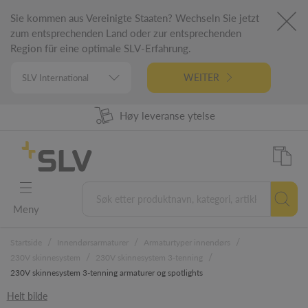
Sie kommen aus Vereinigte Staaten? Wechseln Sie jetzt
zum entsprechenden Land oder zur entsprechenden
Region für eine optimale SLV-Erfahrung.
WEITER
98% Produkt tilgjengelighet
Høy leveranse ytelse
Tysk ingeniørfag
5 års garanti
Meny
/
/
/
Startside
Innendørsarmaturer
Armaturtyper innendørs
/
/
230V skinnesystem
230V skinnesystem 3-tenning
230V skinnesystem 3-tenning armaturer og spotlights
Helt bilde