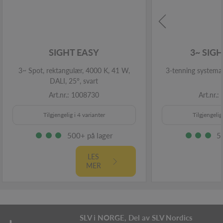
SIGHT EASY
3~ SIG
3~ Spot, rektangulær, 4000 K, 41 W,
3-tenning systema
DALI, 25°, svart
Art.nr.: 1008730
Art.nr.
Tilgjengelig i 4 varianter
Tilgjengelig
500+ på lager
5
LES
MER
SLV i NORGE, Del av SLV Nordics