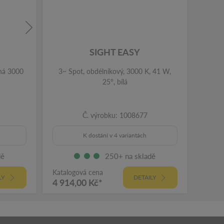
SIGHT EASY
rná 3000
3~ Spot, obdélníkový, 3000 K, 41 W,
25°, bílá
Č. výrobku: 1008677
K dostání v 4 variantách
dě
250+ na skladě
Katalogová cena
Katalo
LY
DETAILY
4 914,00 Kč*
8 03