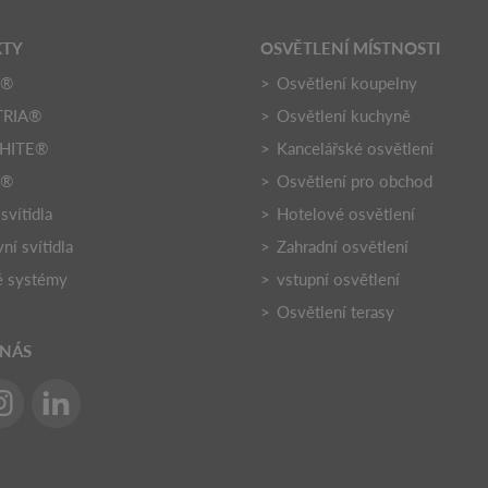
KTY
OSVĚTLENÍ MÍSTNOSTI
O®
Osvětlení koupelny
TRIA®
Osvětlení kuchyně
HITE®
Kancelářské osvětlení
Y®
Osvětlení pro obchod
 svítidla
Hotelové osvětlení
ní svítidla
Zahradní osvětlení
é systémy
vstupní osvětlení
Osvětlení terasy
 NÁS