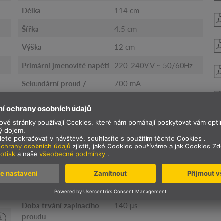
Délka
114 cm
Šířka
4.5 cm
Výška
12 cm
Primární jmenovité napětí
220-240V V ~ 50/60Hz
Sekundární proud /
700 mA
sekundární napětí
Teplota prostředí
-20 - 40 °C
Hmotnost netto
2.12 kg
Vážená spotřeba
39 kWh/1.000h
Životnost
30000 h
Výše zapínacího proudu
26 A
Doba trvání zapínacího
140 μs
proudu