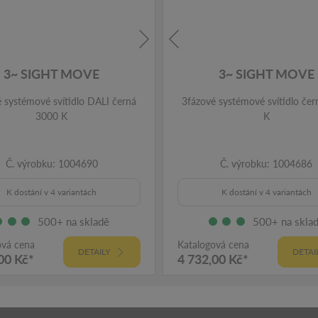
3~ SIGHT MOVE
3~ SIGHT MOVE
 systémové svítidlo DALI černá
3fázové systémové svítidlo če
3000 K
K
Č. výrobku: 1004690
Č. výrobku: 1004686
K dostání v 4 variantách
K dostání v 4 variantách
500+ na skladě
500+ na skla
ová cena
Katalogová cena
DETAILY
DETAI
00 Kč*
4 732,00 Kč*