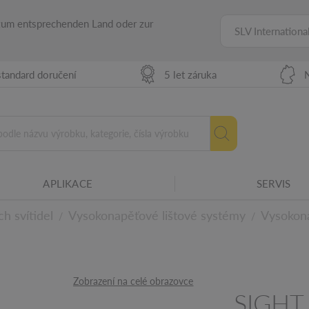
ho zařízení pro různé podmínky prostředí.
 zum entsprechenden Land oder zur
SLV Internationa
ést pouze odborník.
tandard doručení
5 let záruka
zovanou hodnotu psychologického oslnění.
APLIKACE
SERVIS
u lze během instalace nastavit barvu
ch svítidel
Vysokonapěťové lištové systémy
Vysokona
/
/
ilům
Zobrazení na celé obrazovce
SIGHT