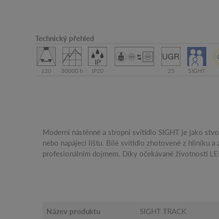
Technický přehled
120
30000 h
IP20
25
SIGHT
Moderní nástěnné a stropní svítidlo SIGHT je jako stv
svítidlo SIGHT TRACK DALI také maximálně udržitelné. P
nebo napájecí lištu. Bílé svítidlo zhotovené z hliníku a
profesionálním dojmem. Díky očekávané životnosti LED
Název produktu
SIGHT TRACK