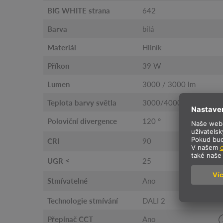
BIG WHITE strana
642
Barva
bílá
Materiál
Hliník
Příkon
39 W
Lumen
3000 / 3000 lm
Teplota barvy světla
3000/4000 Kelvin
Poloviční divergence
120 °
CRI
90
UGR ≤
25
Stmívatelné
Ano
Technologie stmívání
DALI 2
Přepínač CCT
Ano