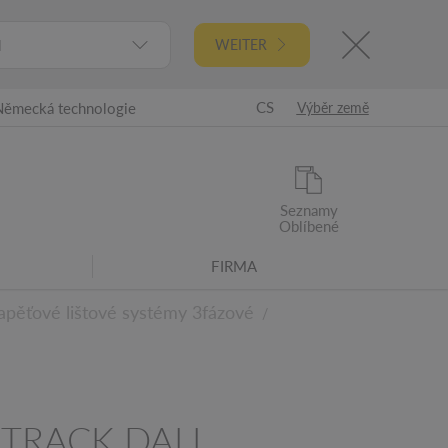
l
WEITER
CS
Německá technologie
Výběr země
Seznamy
Oblíbené
FIRMA
pěťové lištové systémy 3fázové
/
 TRACK DALI