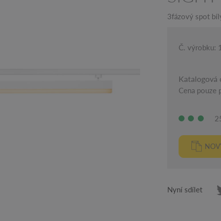
3fázový spot bíl
Č. výrobku:
Katalogová 
Cena pouze p
2
NOV
Nyní sdílet