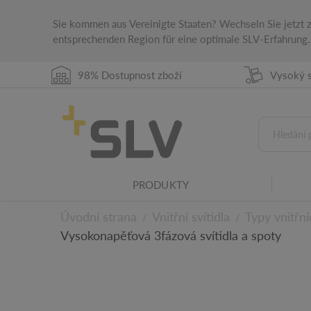
Stupeň krytí IP
Stupeň krytí IP označuje vhodnost elektrické
Sie kommen aus Vereinigte Staaten? Wechseln Sie jetzt
entsprechenden Region für eine optimale SLV-Erfahrung.
Zdroj světla vyměnitelný odborníkem
Výměnu (obsaženého) zdroje světla smí prov
98% Dostupnost zboží
Vysoký s
UGR ≤
UGR = Unified Glare Rating Udává standardi
Čím menší je hodnota, tím nižší je oslnění.
Rodina svítidel
Tento produkt patří do rodiny svítidel SLV.
CCT přepínač
PRODUKTY
Pomocí CCT spínače zabudovaného do produkt
světla na 3000 K nebo 4000 K.
Úvodní strana
Vnitřní svítidla
Typy vnitřní
/
/
Vysokonapěťová 3fázová svítidla a spoty
K technickým deta