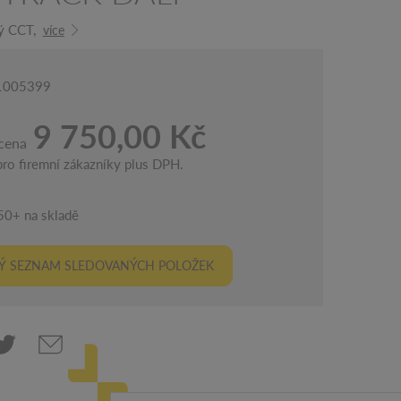
ý CCT,
více
 1005399
9 750,00 Kč
cena
ro firemní zákazníky plus DPH.
50+ na skladě
Ý SEZNAM SLEDOVANÝCH POLOŽEK
NÁSTROJE