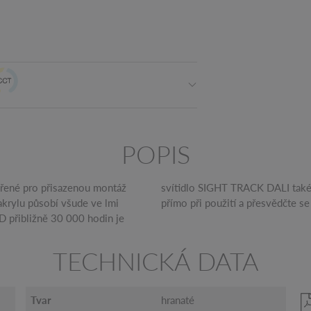
POPIS
ořené pro přisazenou montáž
rohlédněte si svítidlo SIGHT
 akrylu působí všude ve lmi
přímo při použití a přesvědčte se
 přibližně 30 000 hodin je
TECHNICKÁ DATA
Tvar
hranaté