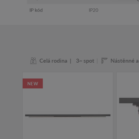
IP kód
IP20
Celá rodina
3~ spot
Nástěnné a 
NEW