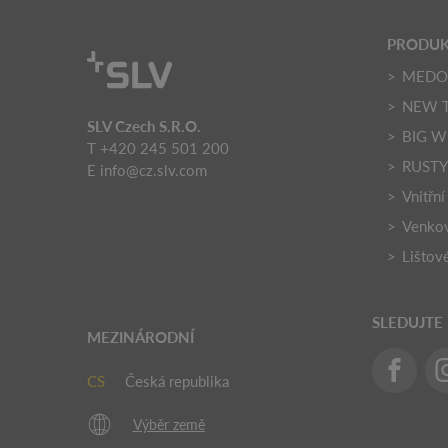
PRODU
MED
NEW 
SLV Czech S.R.O.
BIG W
T +420 245 501 200
RUST
E
info@cz.slv.com
Vnitřní
Venkov
Lištov
SLEDUJTE
MEZINÁRODNÍ
CS
Česká republika
Výběr země