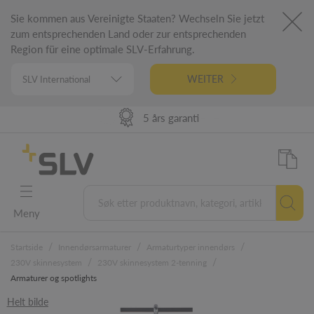
Sie kommen aus Vereinigte Staaten? Wechseln Sie jetzt
zum entsprechenden Land oder zur entsprechenden
Region für eine optimale SLV-Erfahrung.
WEITER
98% Produkt tilgjengelighet
Høy leveranse ytelse
Tysk ingeniørfag
5 års garanti
Meny
/
/
/
Startside
Innendørsarmaturer
Armaturtyper innendørs
/
/
230V skinnesystem
230V skinnesystem 2-tenning
Armaturer og spotlights
Helt bilde