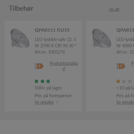
Tilbehør
vis alt
QPAR111 GU10
QPAR11
LED-lyskilde sølv 12, 5
LED-lyski
W 2700 K CRI 90 30 °
W 4000 K
Art.nr.: 1005276
Art.nr.: 
Produktdatabla
P
d
500+ på lager
<10 på l
Pris på forespørsel
Pris på f
Se detaljer
Se detalje