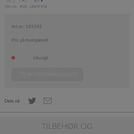
150 cm
IP20
LIGHT EYE
Art.nr.: 185592
Pris på forespørsel
Utsolgt
NY OVERVÅKNINGSLISTE
Dele nå
TILBEHØR OG