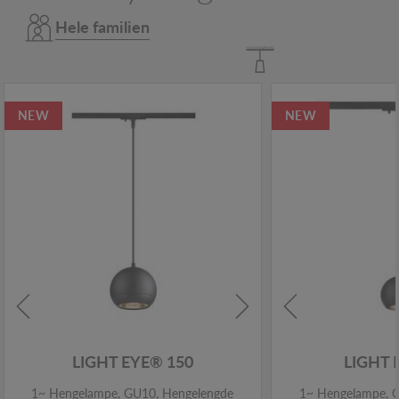
Hele familien
NEW
NEW
LIGHT EYE® 150
LIGHT 
1~ Hengelampe, GU10, Hengelengde
1~ Hengelampe, 