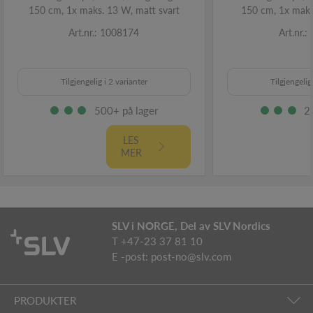
150 cm, 1x maks. 13 W, matt svart
150 cm, 1x maks
Art.nr.: 1008174
Art.nr.
Tilgjengelig i 2 varianter
Tilgjengelig
500+ på lager
2
LES
MER
SLV i NORGE, Del av SLV Nordics
T +47-23 37 81 10
E -post:
post-no@slv.com
PRODUKTER