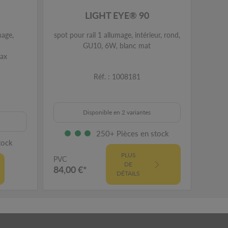
LIGHT EYE® 90
mage,
spot pour rail 1 allumage, intérieur, rond,
spot p
GU10, 6W, blanc mat
ax
Réf. : 1008181
Disponible en 2 variantes
250+ Pièces en stock
tock
PLUS
PVC
PVC
DE
84,00 €*
132,
DÉTAILS