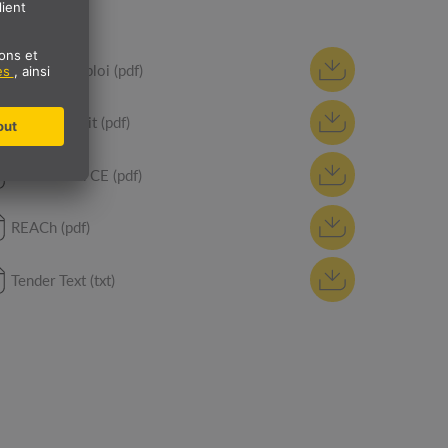
ES
Mode d'emploi (pdf)
Fiche produit (pdf)
Déclaration CE (pdf)
REACh (pdf)
Tender Text (txt)