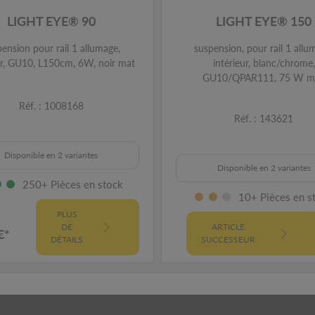
LIGHT EYE® 90
LIGHT EYE® 150
ension pour rail 1 allumage,
suspension, pour rail 1 allu
ur, GU10, L150cm, 6W, noir mat
intérieur, blanc/chrome,
GU10/QPAR111, 75 W m
Réf. : 1008168
Réf. : 143621
Disponible en 2 variantes
Disponible en 2 variantes
250+ Pièces en stock
10+ Pièces en s
PLUS
DE
ARTICLE
€*
DÉTAILS
SUCCESSEUR