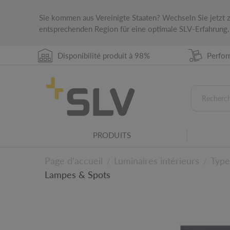
Sie kommen aus Vereinigte Staaten? Wechseln Sie jetzt
entsprechenden Region für eine optimale SLV-Erfahrung.
Disponibilité produit à 98%
Perfor
Longueur du câble de suspension
Longueur du câble de suspension en cm.
Indique de protection IP
La classe de protection IP indice la compatib
différentes conditions environnementales.
PRODUITS
Famille de luminaires
Ce produit fait partie d'une famille de luminai
Page d’accueil
Luminaires intérieurs
Type
/
/
Lampes & Spots
Pour les détails tech