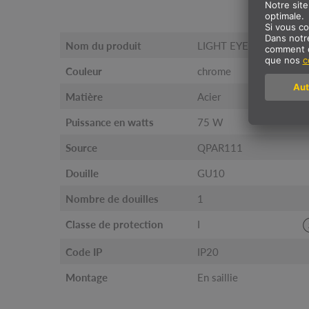
I
Nom du produit
LIGHT EYE® 150
Couleur
chrome
Matière
Acier
Puissance en watts
75 W
Source
QPAR111
Douille
GU10
Nombre de douilles
1
Classe de protection
I
Code IP
IP20
Montage
En saillie