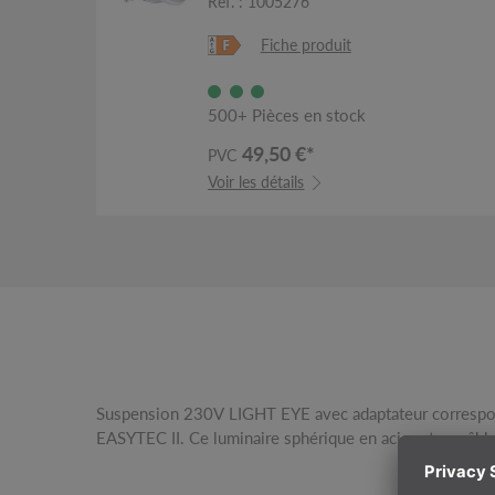
Réf. : 1005276
Fiche produit
500+ Pièces en stock
49,50 €*
PVC
Voir les détails
Suspension 230V LIGHT EYE avec adaptateur correspon
sources halogènes et LED d’un diamètre de 11,1 cm grâc
EASYTEC II. Ce luminaire sphérique en acier et au câble 