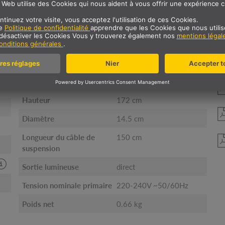
NFORMATIONS TECHNIQU
Détails de montage
Plafond
Rail plafond
Forme
sphérique
Longueur
12 cm
Hauteur
172 cm
Diamètre
14.5 cm
Longueur du câble de
150 cm
suspension
Sortie lumineuse
direct
Tension nominale primaire
220-240V ~50/60Hz
Poids net
0.66 kg