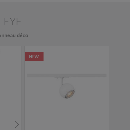
T EYE
Anneau déco
NEW
NEW