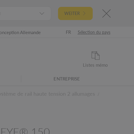
l
WEITER
FR
onception Allemande
Sélection du pays
Listes mémo
ENTREPRISE
ystème de rail haute tension 2 allumages
/
 EYE® 150