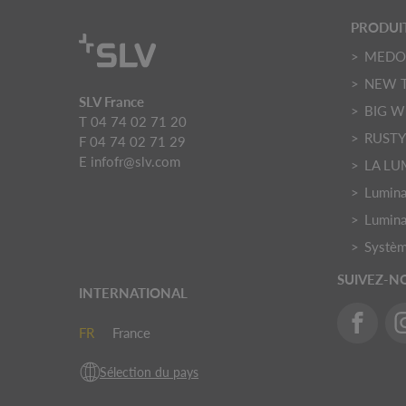
PRODUI
MED
NEW 
SLV France
BIG W
T 04 74 02 71 20
RUST
F 04 74 02 71 29
E
infofr@slv.com
LA LU
Luminai
Lumina
Systèm
SUIVEZ-N
INTERNATIONAL
FR
France
Sélection du pays