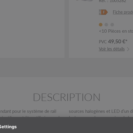
Réf. : 1005282
Fiche prod
<10 Pièces en st
49,50 €*
PVC
Voir les détails
DESCRIPTION
dant pour le système de rail
e à la douille GU10 intégrée.
textile peut être utilisé avec des
La longueur de suspension du lum