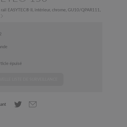
 rail EASYTEC® II, intérieur, chrome, GU10/QPAR111,
2
ande
ticle épuisé
ELLE LISTE DE SURVEILLANCE
nant