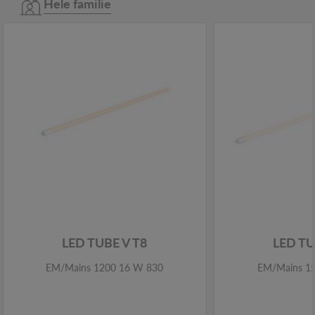
Hele familie
LED TUBE V T8
LED TU
EM/Mains 1200 16 W 830
EM/Mains 1