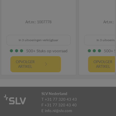
Art.nr.: 1007778
Art.nr.
In 3 uitvoeringen verkrijgbaar
In 3 uitvoerin
500+ Stuks op voorraad
500+ S
OPVOLGER
OPVOLGER
ARTIKEL
ARTIKEL
SLV Nederland
T +31 77 320 43 43
F +31 77 320 43 40
E
info.nl@slv.com