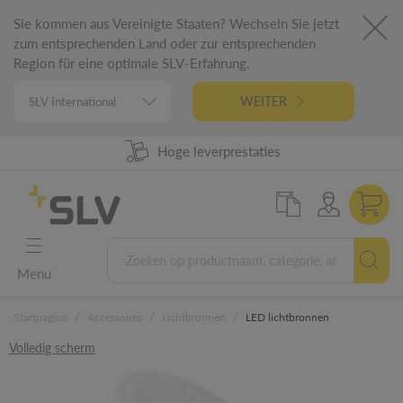
Sie kommen aus Vereinigte Staaten? Wechseln Sie jetzt
zum entsprechenden Land oder zur entsprechenden
Region für eine optimale SLV-Erfahrung.
WEITER
98% uit voorraad leverbaar
Hoge leverprestaties
German Engineering
5 jaar garantie
Menu
/
/
/
Startpagina
Accessoires
Lichtbronnen
LED lichtbronnen
Volledig scherm