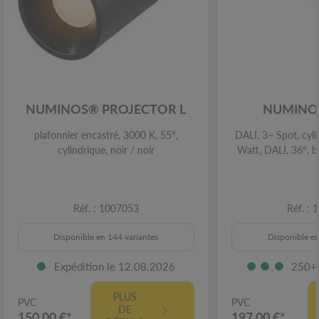
NUMINOS® PROJECTOR L
NUMINOS
plafonnier encastré, 3000 K, 55°,
DALI, 3~ Spot, cyli
cylindrique, noir / noir
Watt, DALI, 36°, b
Réf. : 1007053
Réf. :
Disponible en 144 variantes
Disponible en
Expédition le 12.08.2026
250+ 
PLUS
PVC
PVC
DE
150,00 €*
197,00 €*