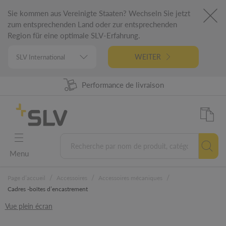
Sie kommen aus Vereinigte Staaten? Wechseln Sie jetzt
zum entsprechenden Land oder zur entsprechenden
Region für eine optimale SLV-Erfahrung.
WEITER
Disponibilité produit à 98%
Performance de livraison
Conception Allemande
Garantie 5 ans
Menu
/
/
/
Page d’accueil
Accessoires
Accessoires mécaniques
Cadres -boîtes d’encastrement
Vue plein écran