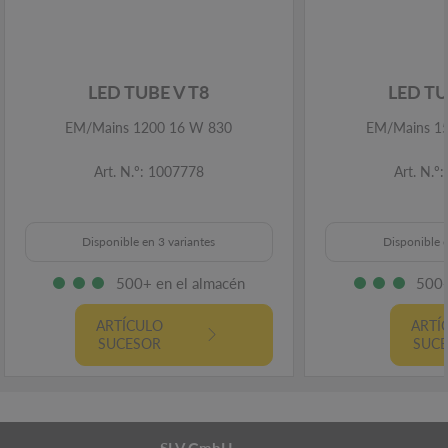
LED TUBE V T8
LED TU
EM/Mains 1200 16 W 830
EM/Mains 1
Art. N.º: 1007778
Art. N.º
Disponible en 3 variantes
Disponible e
500+ en el almacén
500+
ARTÍCULO
ARTÍ
SUCESOR
SUC
SLV GmbH