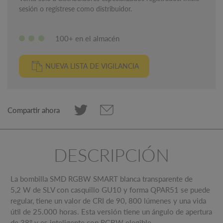
sesión o regístrese como distribuidor.
100+ en el almacén
NUEVA LISTA DE VIGILANCIA
Compartir ahora
DESCRIPCIÓN
La bombilla SMD RGBW SMART blanca transparente de
5,2 W de SLV con casquillo GU10 y forma QPAR51 se puede
regular, tiene un valor de CRI de 90, 800 lúmenes y una vida
útil de 25.000 horas. Esta versión tiene un ángulo de apertura
de 38° y es inteligente con RGBW elegible.