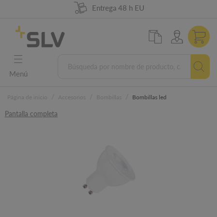
98 % de disponibilidad de la mercancía
German Engineering
5 años de garantía
Entrega 48 h EU
Menú
/
/
/
Página de inicio
Accesorios
Bombillas
Bombillas led
Pantalla completa