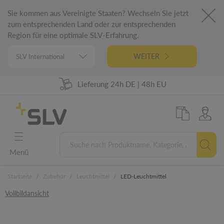
Sie kommen aus Vereinigte Staaten? Wechseln Sie jetzt
zum entsprechenden Land oder zur entsprechenden
Region für eine optimale SLV-Erfahrung.
WEITER
Lieferung 24h DE | 48h EU
98% Warenverfügbarkeit
German Engineering
5 Jahre Garantie
Menü
/
/
/
Startseite
Zubehör
Leuchtmittel
LED-Leuchtmittel
Vollbildansicht