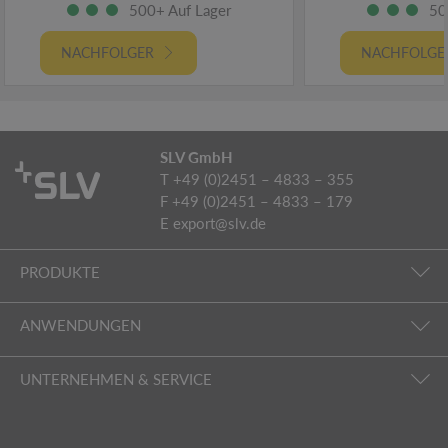
500+ Auf Lager
50
NACHFOLGER
NACHFOLGE
SLV GmbH
T +49 (0)2451 – 4833 – 355
F +49 (0)2451 – 4833 – 179
E
export@slv.de
PRODUKTE
ANWENDUNGEN
UNTERNEHMEN & SERVICE