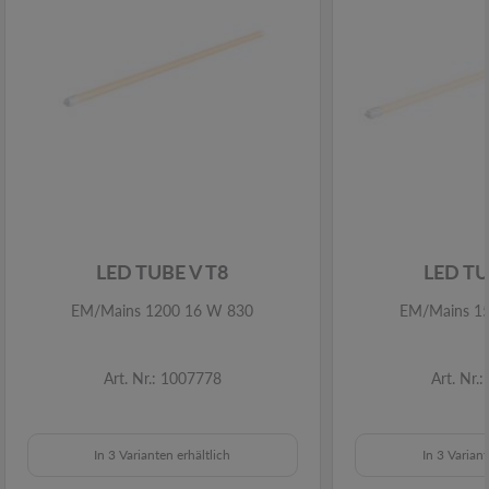
LED TUBE V T8
LED TU
EM/Mains 1200 16 W 830
EM/Mains 1
Art. Nr.: 1007778
Art. Nr.
In 3 Varianten erhältlich
In 3 Variant