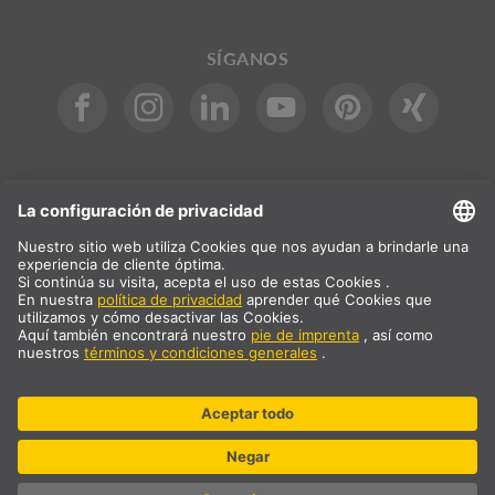
SÍGANOS
INTERNACIONAL
DE
|
EN
|
ES
|
FR
SLV International
Selección del país
* Todos los precios son netos, más los gastos de envío
** Los valores indicados son un plazo promedio de entrega y se
refieren a entregas estándar dentro de Europa y siempre que el
pedido se haya realizado antes de las 13 horas. Los productos
voluminosos como los perfiles y los sistemas de carriles pueden
tener plazos de entrega más largos.
© SLV Germany 2026. All rights reserved