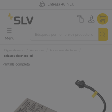
98 % de disponibilidad de la mercancía
German Engineering
5 años de garantía
Entrega 48 h EU
Menú
/
/
/
Página de inicio
Accesorios
Accesorios eléctricos
Balastos eléctricos led
Pantalla completa