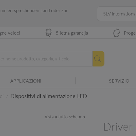
 zum entsprechenden Land oder zur
SLV Internationa
ne veloci
5 letna garancija
Proge
APPLICAZIONI
SERVIZIO
 materiali elettrici a diverse condizioni
ci
Dispositivi di alimentazione LED
/
Vista a tutto schermo
pparecchi SLV.
Driver
i