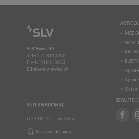
ARTICOL
MED
NEW 
SLV Swiss SA
BIG W
T +41 218113232
RUST
F +41 218113233
E
info@slv-swiss.ch
Apparec
Appare
Sistemi
SEGUITECI
INTERNATIONAL
DE
|
FR
|
IT
Svizzera
Selezione del paese