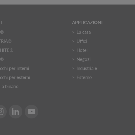
I
APPLICAZIONI
O®
La casa
TRIA®
Uffici
HITE®
Hotel
Y®
Negozi
chi per interni
Industriale
cchi per esterni
Esterno
 a binario