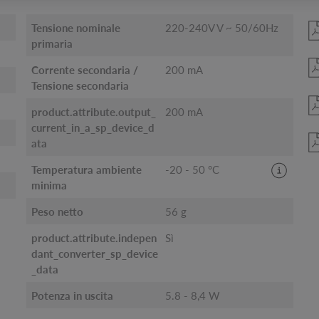
Tensione nominale
220-240V V ~ 50/60Hz
primaria
Corrente secondaria /
200 mA
Tensione secondaria
product.attribute.output_
200 mA
current_in_a_sp_device_d
ata
Temperatura ambiente
-20 - 50 °C
minima
Peso netto
56 g
product.attribute.indepen
Sì
dant_converter_sp_device
_data
Potenza in uscita
5.8 - 8,4 W