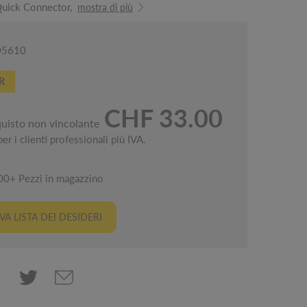
uick Connector,
mostra di più
005610
R
CHF 33.00
quisto non vincolante
er i clienti professionali più IVA.
00+ Pezzi in magazzino
A LISTA DEI DESIDERI