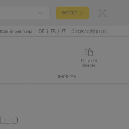
l
WEITER
DE
|
FR
|
IT
ttato in Germania
Selezione del paese
Liste dei
desideri
IMPRESA
 LED