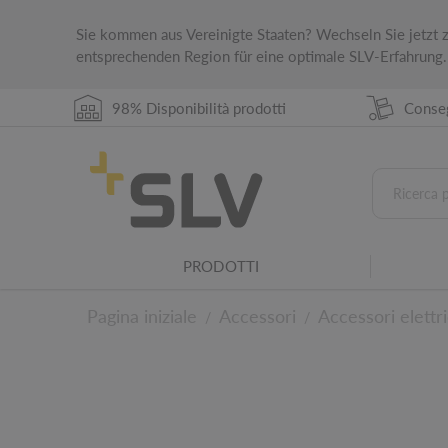
Sie kommen aus Vereinigte Staaten? Wechseln Sie jetzt
entsprechenden Region für eine optimale SLV-Erfahrung.
98% Disponibilità prodotti
Conseg
PRODOTTI
Classe di protezione IP
La classe di protezione IP Indica l'idoneità dei
Pagina iniziale
Accessori
Accessori elettri
/
/
ambientali.
Famiglia di apparecchi
Questo prodotto fa parte di una famiglia di a
Ai dettagli tecnic