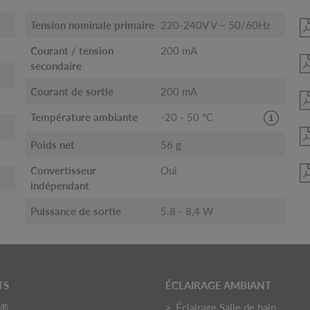
Tension nominale primaire
220-240V V ~ 50/60Hz
Courant / tension
200 mA
secondaire
Courant de sortie
200 mA
Température ambiante
-20 - 50 °C
Poids net
56 g
Convertisseur
Oui
indépendant
Puissance de sortie
5.8 - 8,4 W
TS
ÉCLAIRAGE AMBIANT
O®
Éclairage Salle de bain