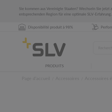
Sie kommen aus Vereinigte Staaten? Wechseln Sie jetzt
entsprechenden Region für eine optimale SLV-Erfahrung.
Disponibilité produit à 98%
Perfor
PRODUITS
Indique de protection IP
La classe de protection IP indice la compatib
Page d’accueil
Accessoires
Accessoires é
/
/
différentes conditions environnementales.
Famille de luminaires
Ce produit fait partie d'une famille de luminai
Pour les détails tech