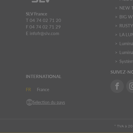
NEW 
SLV France
BIG W
T 04 74 02 71 20
RUST
F 04 74 02 71 29
E
infofr@slv.com
LA LU
Luminai
Lumina
Systèm
SUIVEZ-N
INTERNATIONAL
FR
France
Sélection du pays
* TVA à 20 