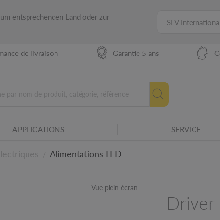
 zum entsprechenden Land oder zur
SLV Internationa
mance de livraison
Garantie 5 ans
C
APPLICATIONS
SERVICE
ilité des équipements électriques avec
lectriques
Alimentations LED
/
Vue plein écran
res SLV.
Driver
niques