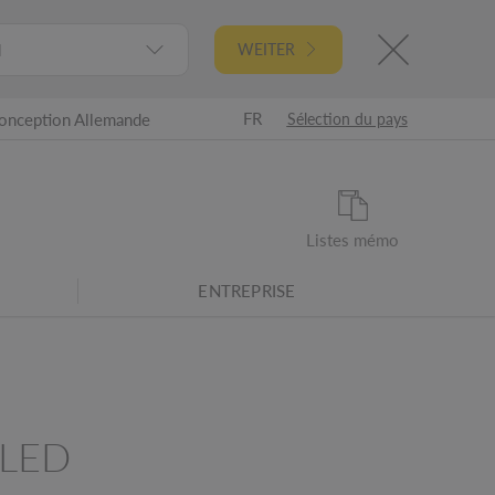
l
WEITER
FR
onception Allemande
Sélection du pays
Listes mémo
ENTREPRISE
 LED