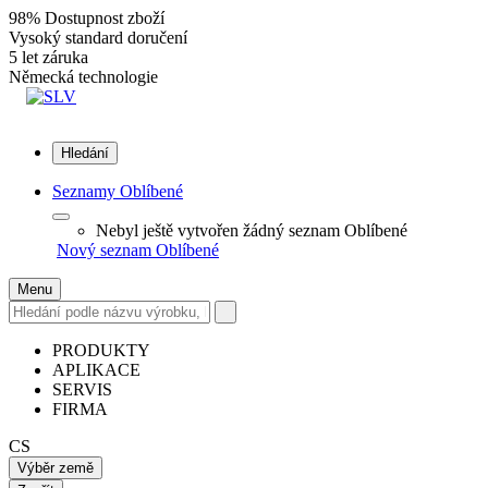
98% Dostupnost zboží
Vysoký standard doručení
5 let záruka
Německá technologie
Hledání
Seznamy Oblíbené
Nebyl ještě vytvořen žádný seznam Oblíbené
Nový seznam Oblíbené
Menu
PRODUKTY
APLIKACE
SERVIS
FIRMA
CS
Výběr země