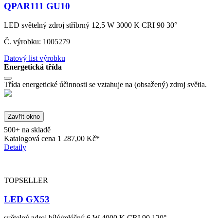
QPAR111 GU10
LED světelný zdroj stříbrný 12,5 W 3000 K CRI 90 30°
Č. výrobku: 1005279
Datový list výrobku
Energetická třída
Třída energetické účinnosti se vztahuje na (obsažený) zdroj světla.
Zavřít okno
500+ na skladě
Katalogová cena
1 287,00 Kč*
Detaily
TOPSELLER
LED GX53
světelný zdroj bílý/mléčný 6 W 4000 K CRI 90 120°