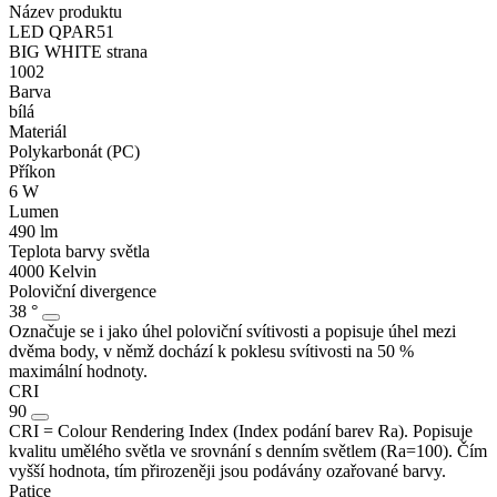
Název produktu
LED QPAR51
BIG WHITE strana
1002
Barva
bílá
Materiál
Polykarbonát (PC)
Příkon
6 W
Lumen
490 lm
Teplota barvy světla
4000 Kelvin
Poloviční divergence
38 °
Označuje se i jako úhel poloviční svítivosti a popisuje úhel mezi
dvěma body, v němž dochází k poklesu svítivosti na 50 %
maximální hodnoty.
CRI
90
CRI = Colour Rendering Index (Index podání barev Ra). Popisuje
kvalitu umělého světla ve srovnání s denním světlem (Ra=100). Čím
vyšší hodnota, tím přirozeněji jsou podávány ozařované barvy.
Patice