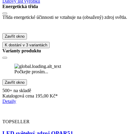
Datový list výrobku
Energetická třída
Třída energetické účinnosti se vztahuje na (obsažený) zdroj světla.
Zavřít okno
K dostání v 3 variantách
Varianty produktu
Počkejte prosím...
Zavřít okno
500+ na skladě
Katalogová cena
195,00 Kč*
Detaily
TOPSELLER
LED světelný zdroj QPAR51