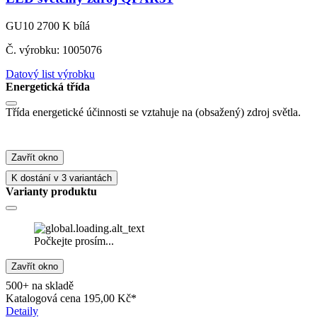
GU10 2700 K bílá
Č. výrobku: 1005076
Datový list výrobku
Energetická třída
Třída energetické účinnosti se vztahuje na (obsažený) zdroj světla.
Zavřít okno
K dostání v 3 variantách
Varianty produktu
Počkejte prosím...
Zavřít okno
500+ na skladě
Katalogová cena
195,00 Kč*
Detaily