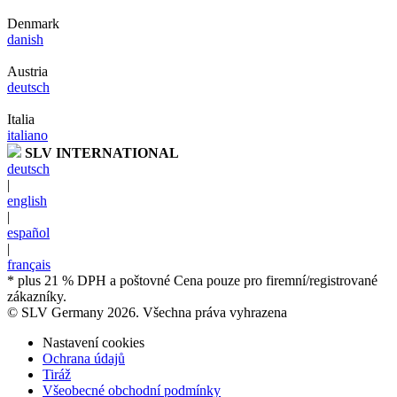
Denmark
danish
Austria
deutsch
Italia
italiano
SLV INTERNATIONAL
deutsch
|
english
|
español
|
français
* plus 21 % DPH a poštovné Cena pouze pro firemní/registrované
zákazníky.
© SLV Germany 2026. Všechna práva vyhrazena
Nastavení cookies
Ochrana údajů
Tiráž
Všeobecné obchodní podmínky