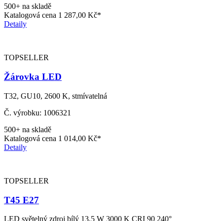
500+ na skladě
Katalogová cena
1 287,00 Kč*
Detaily
TOPSELLER
Žárovka LED
T32, GU10, 2600 K, stmívatelná
Č. výrobku: 1006321
500+ na skladě
Katalogová cena
1 014,00 Kč*
Detaily
TOPSELLER
T45 E27
LED světelný zdroj bílý 13,5 W 3000 K CRI 90 240°