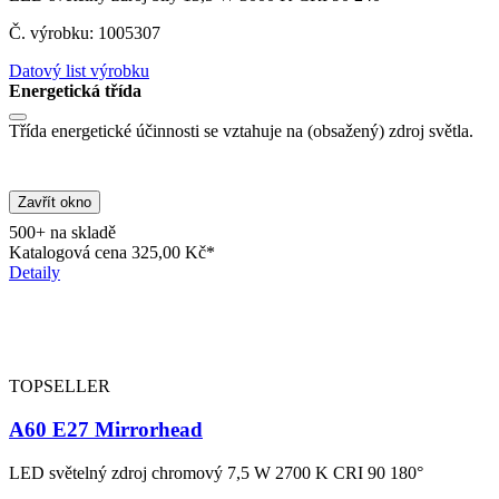
Č. výrobku: 1005307
Datový list výrobku
Energetická třída
Třída energetické účinnosti se vztahuje na (obsažený) zdroj světla.
Zavřít okno
500+ na skladě
Katalogová cena
325,00 Kč*
Detaily
TOPSELLER
A60 E27 Mirrorhead
LED světelný zdroj chromový 7,5 W 2700 K CRI 90 180°