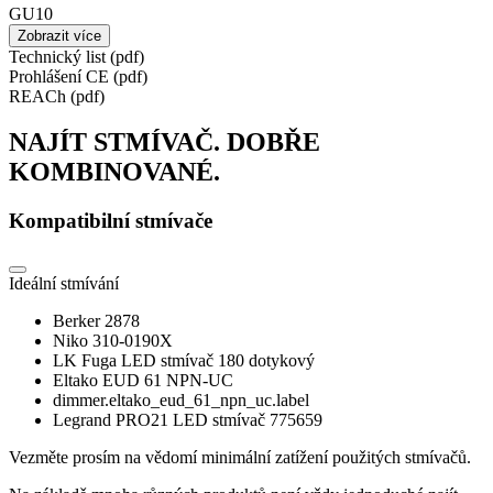
GU10
Zobrazit více
Technický list (pdf)
Prohlášení CE (pdf)
REACh (pdf)
NAJÍT STMÍVAČ. DOBŘE
KOMBINOVANÉ.
Kompatibilní stmívače
Ideální stmívání
Berker 2878
Niko 310-0190X
LK Fuga LED stmívač 180 dotykový
Eltako EUD 61 NPN-UC
dimmer.eltako_eud_61_npn_uc.label
Legrand PRO21 LED stmívač 775659
Vezměte prosím na vědomí minimální zatížení použitých stmívačů.