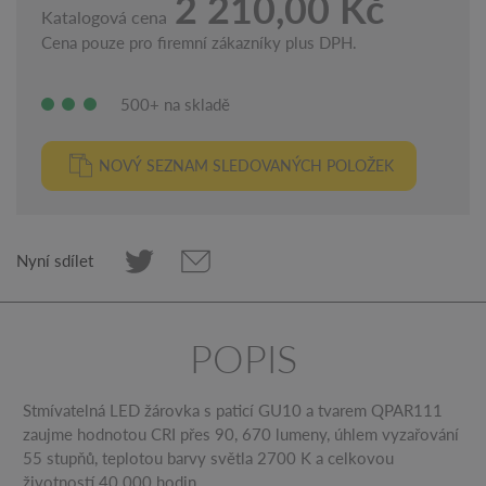
2 210,00 Kč
Katalogová cena
Cena pouze pro firemní zákazníky plus DPH.
500+ na skladě
NOVÝ SEZNAM SLEDOVANÝCH POLOŽEK
Nyní sdílet
POPIS
Stmívatelná LED žárovka s paticí GU10 a tvarem QPAR111
zaujme hodnotou CRI přes 90, 670 lumeny, úhlem vyzařování
55 stupňů, teplotou barvy světla 2700 K a celkovou
životností 40 000 hodin.