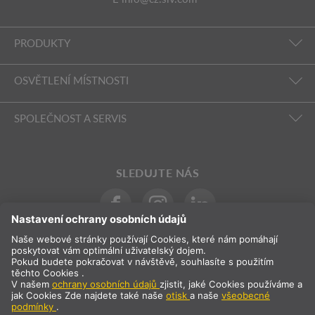
PRODUKTY
OSVĚTLENÍ MÍSTNOSTI
SPOLEČNOST A SERVIS
SLEDUJTE NÁS
Mezinárodní
CS
Česká republika
Výběr země