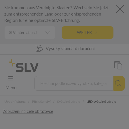
Sie kommen aus Vereinigte Staaten? Wechseln Sie jetzt
zum entsprechenden Land oder zur entsprechenden
Region für eine optimale SLV-Erfahrung.
WEITER
Vysoký standard doručení
98% Dostupnost zboží
Německá technologie
5 let záruka
Menu
/
/
/
Úvodní strana
Příslušenství
Světelné zdroje
LED světelné zdroje
Zobrazení na celé obrazovce