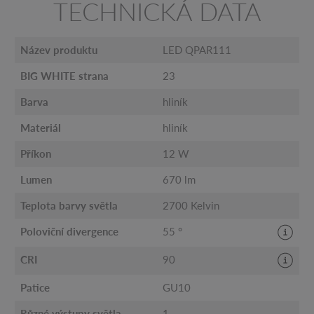
TECHNICKÁ DATA
Název produktu
LED QPAR111
BIG WHITE strana
23
Barva
hliník
Materiál
hliník
Příkon
12 W
Lumen
670 lm
Teplota barvy světla
2700 Kelvin
Poloviční divergence
55 °
CRI
90
Patice
GU10
Různé výstupy světla
1