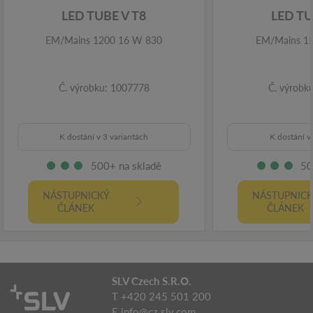
LED TUBE V T8
LED TU
EM/Mains 1200 16 W 830
EM/Mains 1
Č. výrobku: 1007778
Č. výrobk
K dostání v 3 variantách
K dostání v
500+ na skladě
50
NÁSTUPNICKÝ
NÁSTUPNIC
ČLÁNEK
ČLÁNEK
SLV Czech S.R.O.
T +420 245 501 200
E
info@cz.slv.com