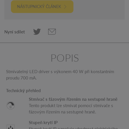
NÁSTUPNICKÝ ČLÁNEK
Nyní sdílet
POPIS
Stmívatelný LED driver s výkonem 40 W při konstantním
proudu 700 mA.
Technický přehled
Stmívač s fázovým řízením na sestupné hraně
Tento produkt lze stmívat pomocí stmívače s
fázovým řízením na sestupné hraně.
Stupeň krytí IP
Stupeň krytí IP označuje vhodnost elektrického