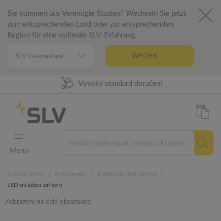
Sie kommen aus Vereinigte Staaten? Wechseln Sie jetzt
zum entsprechenden Land oder zur entsprechenden
Region für eine optimale SLV-Erfahrung.
WEITER
Vysoký standard doručení
98% Dostupnost zboží
Německá technologie
5 let záruka
Menu
/
/
/
Úvodní strana
Příslušenství
Elektrické příslušenství
LED ovládací zařízení
Zobrazení na celé obrazovce