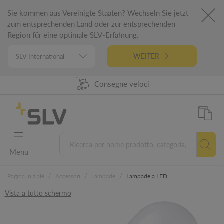
Sie kommen aus Vereinigte Staaten? Wechseln Sie jetzt
zum entsprechenden Land oder zur entsprechenden
Region für eine optimale SLV-Erfahrung.
WEITER
98% Disponibilità prodotti
Progettato in Germania
Consegne veloci
5 letna garancija
Menu
/
/
/
Pagina iniziale
Accessori
Lampade
Lampade a LED
Vista a tutto schermo