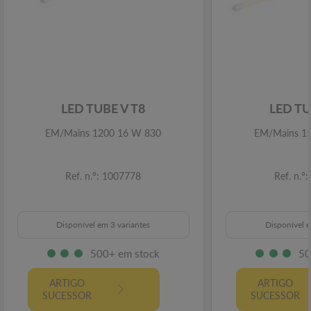
LED TUBE V T8
LED TU
EM/Mains 1200 16 W 830
EM/Mains 1
Ref. n.º: 1007778
Ref. n.º
Disponível em 3 variantes
Disponível e
500+ em stock
50
ARTIGO
ARTIGO
SUCESSOR
SUCESSOR