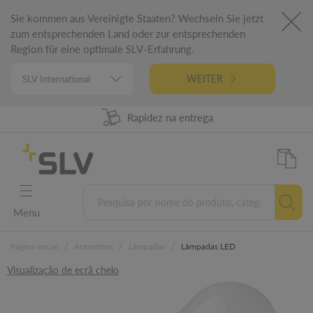
Sie kommen aus Vereinigte Staaten? Wechseln Sie jetzt
zum entsprechenden Land oder zur entsprechenden
Region für eine optimale SLV-Erfahrung.
WEITER
98% Disponibilidade dos produtos
Rapidez na entrega
Engenharia alemã
5 anos garantia
Menu
/
/
/
Página inicial
Acessórios
Lâmpadas
Lâmpadas LED
Visualização de ecrã cheio