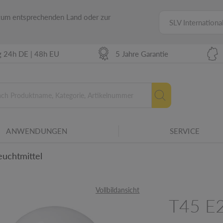
 zum entsprechenden Land oder zur
SLV Internationa
n Grad. Je kleiner der Winkel desto stärker
g 24h DE | 48h EU
5 Jahre Garantie
 bzw. einer Lichtquellen in Stunden.
r Betriebsmittel für verschiedene
ANWENDUNGEN
SERVICE
Neue Energielabel ab 20
uchtmittel
hbar.
Vollbildansicht
amilie.
T45 E
etails