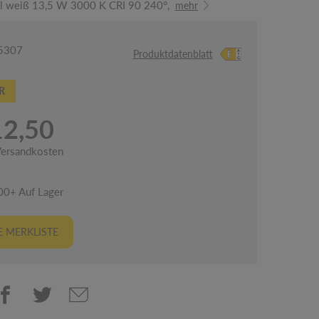
l weiß 13,5 W 3000 K CRI 90 240°,
mehr
05307
Produktdatenblatt
R
12,50
 Versandkosten
00+ Auf Lager
 MERKLISTE