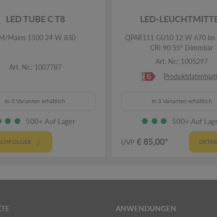
LED TUBE C T8
LED-LEUCHTMITT
M/Mains 1500 24 W 830
QPAR111 GU10 12 W 670 lm 
CRI 90 55° Dimmbar
Art. Nr.: 1005297
Art. Nr.: 1007787
Produktdatenblat
In 3 Varianten erhältlich
In 3 Varianten erhältlich
500+ Auf Lager
500+ Auf Lag
€ 85,00*
CHFOLGER
UVP
DETAI
TE
ANWENDUNGEN