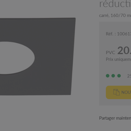
réduct
carré, 160/70 mm
Réf. : 1006
20
PVC
Prix uniquem
2
NOUV
Partager mainte