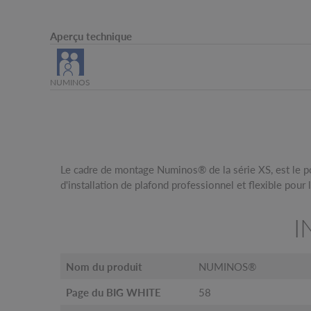
Aperçu technique
NUMINOS
Le cadre de montage Numinos® de la série XS, est le p
épaisseur de matériau de 3 à 30 mm et est destiné à être u
d'installation de plafond professionnel et flexible pour
I
Nom du produit
NUMINOS®
Page du BIG WHITE
58