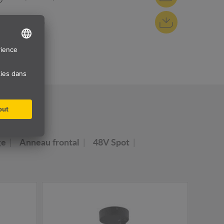
REACh (pdf)
MINOS
ge
Anneau frontal
48V Spot