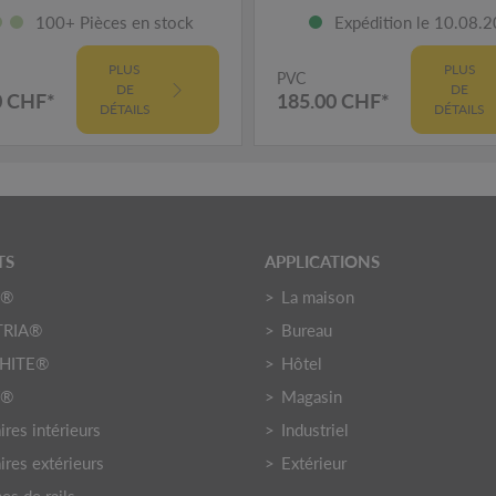
100+ Pièces en stock
Expédition le 10.08.
PLUS
PLUS
PVC
DE
DE
0 CHF*
185.00 CHF*
DÉTAILS
DÉTAILS
TS
APPLICATIONS
O®
La maison
TRIA®
Bureau
HITE®
Hôtel
Y®
Magasin
res intérieurs
Industriel
ires extérieurs
Extérieur
es de rails