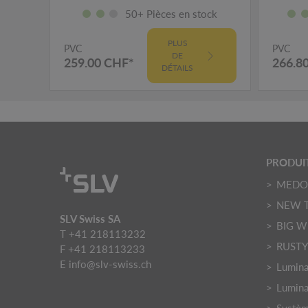
50+ Pièces en stock
PLUS
PVC
PVC
DE
259.00 CHF*
266.8
DÉTAILS
PRODUI
MED
NEW 
SLV Swiss SA
BIG W
T +41 218113232
RUST
F +41 218113233
E
info@slv-swiss.ch
Luminai
Lumina
Systèm