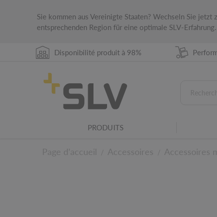
Sie kommen aus Vereinigte Staaten? Wechseln Sie jetzt
entsprechenden Region für eine optimale SLV-Erfahrung.
Disponibilité produit à 98%
Perform
Famille de luminaires
PRODUITS
Ce produit fait partie d'une famille de luminai
Page d’accueil
Accessoires
Accessoires 
/
/
Pour les détails tech