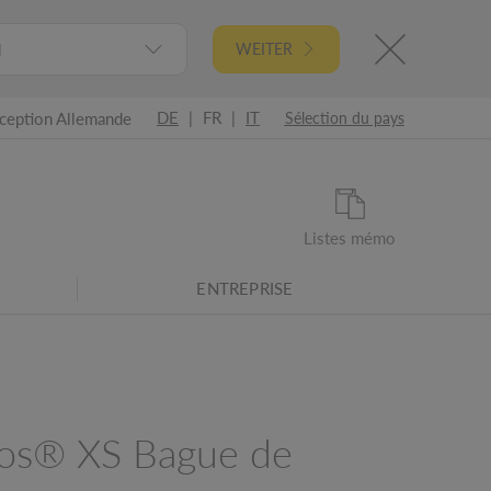
l
WEITER
DE
|
FR
|
IT
ception Allemande
Sélection du pays
Listes mémo
ENTREPRISE
os® XS Bague de