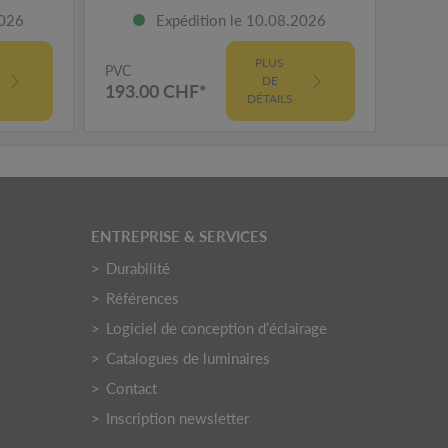
2026
Expédition le 10.08.2026
PLUS
PVC
PVC
DE
193.00 CHF*
269.
DÉTAILS
ENTREPRISE & SERVICES
Durabilité
Références
Logiciel de conception d’éclairage
Catalogues de luminaires
Contact
Inscription newsletter