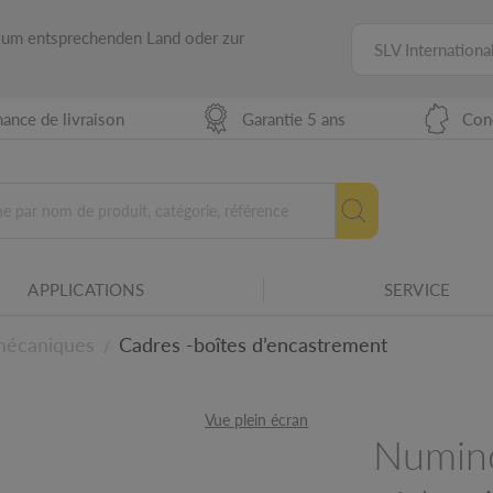
 zum entsprechenden Land oder zur
SLV Internationa
ance de livraison
Garantie 5 ans
Con
APPLICATIONS
SERVICE
res SLV.
mécaniques
Cadres -boîtes d’encastrement
/
niques
Vue plein écran
Numin