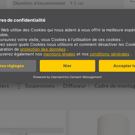
Diamètre d'encastrement
9.5 cm
Profondeur
13 cm
d’encastrement
Poids net
0.33 kg
e famille de luminaires NU
iers
Suspensions
Diffuseur
Cadre de monta