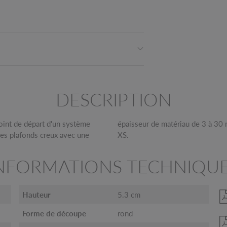
DESCRIPTION
oint de départ d'un système
tilisé avec la série Numinos®
 les plafonds creux avec une
XS.
NFORMATIONS TECHNIQU
Hauteur
5.3 cm
Forme de découpe
rond