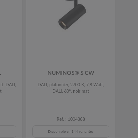
L
NUMINOS® S CW
tt, DALI,
DALI, plafonnier, 2700 K, 7,8 Watt,
PHASE
t
DALI, 60°, noir mat
la su
24°, 
Réf. : 1004388
s
Disponible en 144 variantes