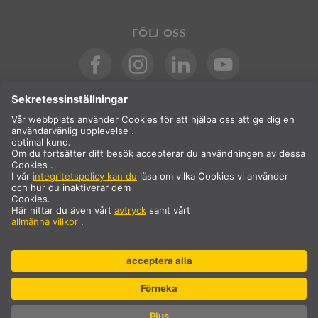
FÖLJ OSS
Internationell
SV
Sverige
Val av land
* Priset är exklusive moms och frakt, som tillkommer vid köp.
** Angivna värden är genomsnittliga leveranstider och avser
standardleveranser i fastlands-Europa och förutsatt att
beställningen inkommer senast kl. 13.00. Skrymmande artiklar,
såsom profiler och skensystem etc., kan ha längre leveranstider.
© SLV Tyskland 2026. Alla rättigheter förbehållna
Inställningar för cookies
Datasekretess