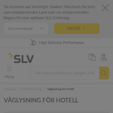
Sie kommen aus Vereinigte Staaten? Wechseln Sie jetzt
zum entsprechenden Land oder zur entsprechenden
Region für eine optimale SLV-Erfahrung.
WEITER
High Delivery Performance
98% Product Availability
German Engineering
5 Years Warranty
Meny
/
/
Hemsida
Hotellbelysning
Väglysning för hotell
VÄGLYSNING FÖR HOTELL