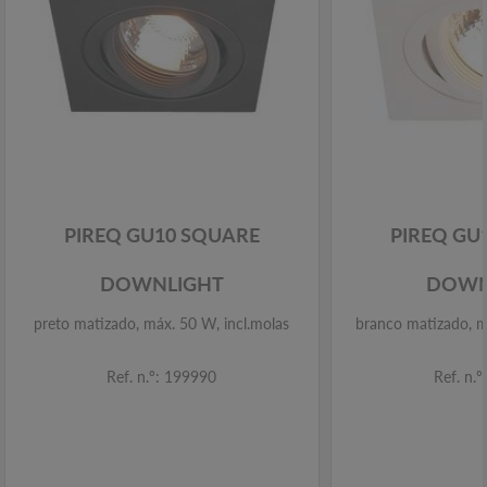
PIREQ GU10 SQUARE
PIREQ GU
DOWNLIGHT
DOWN
preto matizado, máx. 50 W, incl.molas
branco matizado, m
Ref. n.º: 199990
Ref. n.