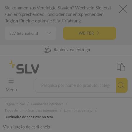
Sie kommen aus Vereinigte Staaten? Wechseln Sie jetzt
zum entsprechenden Land oder zur entsprechenden
Region für eine optimale SLV-Erfahrung.
WEITER
98% Disponibilidade dos produtos
Rapidez na entrega
Engenharia alemã
5 anos garantia
Menu
/
/
Página inicial
Luminárias interiores
/
/
Tipos de luminárias para interiores
Luminárias de teto
Luminárias de encastrar no teto
Visualização de ecrã cheio