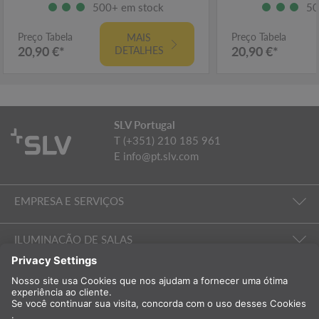
500+ em stock
50
Preço Tabela
Preço Tabela
MAIS
20,90 €*
20,90 €*
DETALHES
SLV Portugal
T (+351) 210 185 961
E
info@pt.slv.com
EMPRESA E SERVIÇOS
ILUMINAÇÃO DE SALAS
EMPRESA E SERVIÇOS
Internacional