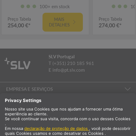
100+ em stock
10
Preço Tabela
Preço Tabela
MAIS
254,00 €*
274,00 €*
DETALHES
SLV Portugal
T (+351) 210 185 961
E
info@pt.slv.com
EMPRESA E SERVIÇOS
ILUMINAÇÃO DE SALAS
EMPRESA E SERVIÇOS
Internacional