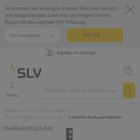
Sie kommen aus Vereinigte Staaten? Wechseln Sie jetzt
zum entsprechenden Land oder zur entsprechenden
Region für eine optimale SLV-Erfahrung.
WEITER
98% Disponibilidade dos produtos
Rapidez na entrega
Engenharia alemã
5 anos garantia
Menu
/
/
Página inicial
Luminárias exteriores
/
Tipos de luminárias para exteriores
Luminárias de pé para exteriores
Visualização de ecrã cheio