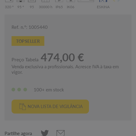
320 °
95 °
95
30000 h
IP65
IK06
ESKINA
Ref. n.º: 1005440
TOPSELLER
474,00 €
Preço Tabela
Venda exclusiva a profissionais. Acresce IVA à taxa em
vigor.
100+ em stock
NOVA LISTA DE VIGILÂNCIA
Partilhe agora