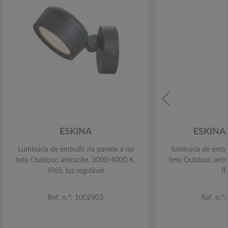
ESKINA
ESKINA
Luminária de embutir na parede e no
luminária de embu
teto Outdoor, antracite, 3000/4000 K,
teto Outdoor, antr
IP65, luz regulável
I
Ref. n.º: 1002903
Ref. n.º