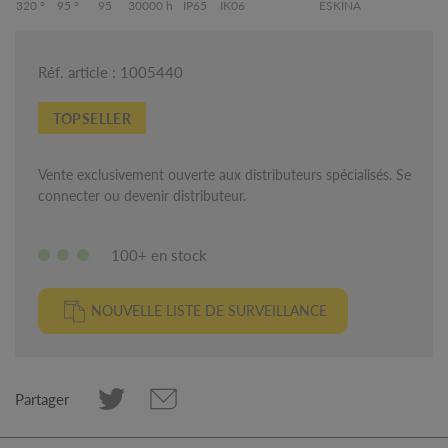
320 °
95 °
95
30000 h
IP65
IK06
ESKINA
Réf. article : 1005440
TOPSELLER
Vente exclusivement ouverte aux distributeurs spécialisés. Se
connecter ou devenir distributeur.
100+ en stock
NOUVELLE LISTE DE SURVEILLANCE
Partager