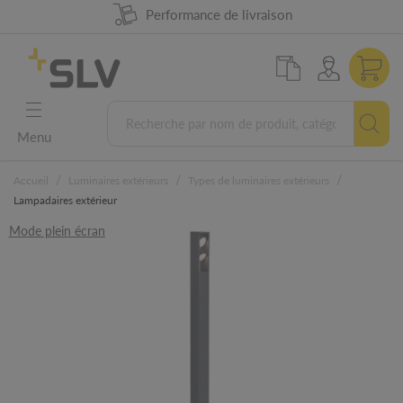
Disponibilité produit à 98%
Performance de livraison
Conception Allemande
Garantie 5 ans
Menu
/
/
/
Accueil
Luminaires extérieurs
Types de luminaires extérieurs
Lampadaires extérieur
Mode plein écran