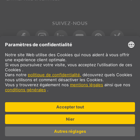
SUIVEZ-NOUS
INTERNATIONAL
DE
|
EN
|
ES
|
FR
SLV International
Sélection du pays
* Tous les prix sont indiqués nets, frais de port en sus
** Les valeurs indiquées correspondent aux délais de livraison
moyens pour une livraison standard sur le continent européen et à
condition que la commande soit reçue avant 13 heures. Les articles
encombrants comme les profilés, les systèmes de rails et autres,
peuvent exiger de plus longs délais de livraison.
© SLV Germany 2026. Tous droits réservés