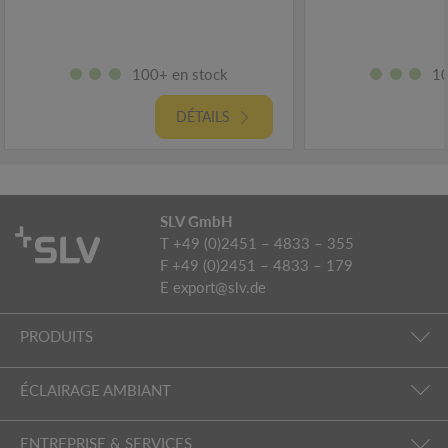
100+ en stock
10
DÉTAILS
SLV GmbH
T +49 (0)2451 – 4833 – 355
F +49 (0)2451 – 4833 – 179
E
export@slv.de
PRODUITS
ÉCLAIRAGE AMBIANT
ENTREPRISE & SERVICES