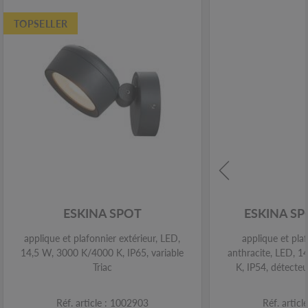
TOPSELLER
ESKINA SPOT
ESKINA S
applique et plafonnier extérieur, LED,
applique et plaf
14,5 W, 3000 K/4000 K, IP65, variable
anthracite, LED, 
Triac
K, IP54, détect
Réf. article : 1002903
Réf. artic