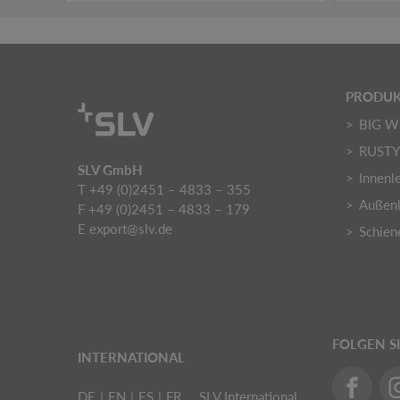
PRODUK
BIG W
RUST
SLV GmbH
Innenl
T +49 (0)2451 – 4833 – 355
Außenl
F +49 (0)2451 – 4833 – 179
E
export@slv.de
Schien
FOLGEN S
INTERNATIONAL
DE
|
EN
|
ES
|
FR
SLV International