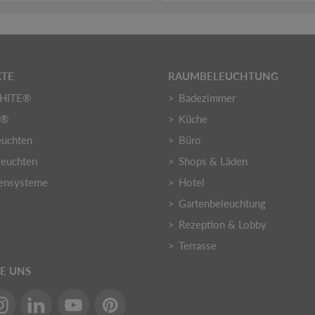
TE
RAUMBELEUCHTUNG
HITE®
Badezimmer
Y®
Küche
euchten
Büro
euchten
Shops & Läden
ensysteme
Hotel
Gartenbeleuchtung
Rezeption & Lobby
Terrasse
IE UNS