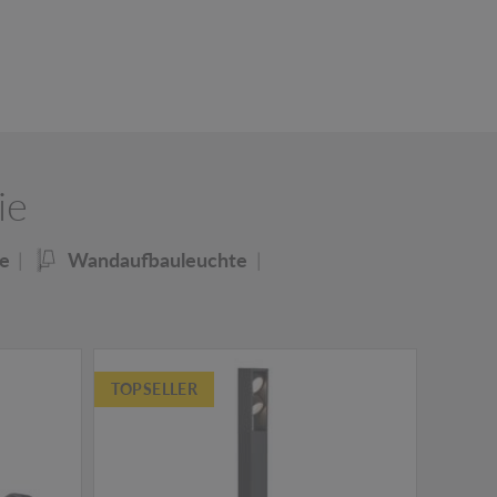
ie
e
Wandaufbauleuchte
TOPSELLER
TOPSE