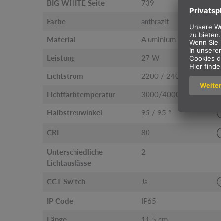
BIG WHITE Seite
739
Farbe
anthrazit
Material
Aluminium
Leistung
27 W
Lichtstrom
2200 / 2400 lm
Lichtfarbtemperatur
3000/4000 Kelvin
Halbstreuwinkel
95 / 95 °
CRI
80
Unterschiedliche
2
Lichtauslässe
CCT Switch
Ja
IP Code
IP65
Länge
11.5 cm