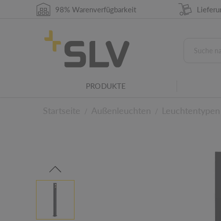
98% Warenverfügbarkeit
Liefer
Lichtquelle austauschbar durch Fachkraft
Die (enthaltene) Lichtquelle kann nur durch e
Leuchtenfamilie
Dieses Produkt gehört zu einer SLV Leuchtenf
CCT-Switch
Mittels an dem Produkt verbautem CCT Schalter
PRODUKTE
auf 3000K oder 4000K eingestellt werden.
Startseite
Außenleuchten
Leuchtentypen
/
/
Zu den technischen D