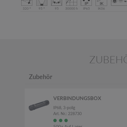
320 °
95 °
95
30000 h
IP65
IK06
ZUBEH
Zubehör
VERBINDUNGSBOX
IP68, 3-polig
Art. Nr.: 228730
500+ Auf Lager