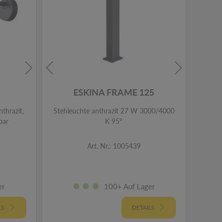
ESKINA FRAME 125
thrazit,
Stehleuchte anthrazit 27 W 3000/4000
Ou
bar
K 95°
ant
Art. Nr.: 1005439
er
100+ Auf Lager
LS
DETAILS