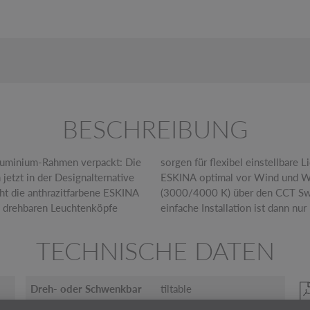
BESCHREIBUNG
luminium-Rahmen verpackt: Die
ihrer hohen IP-Schutzart ist die
jetzt in der Designalternative
ommt, dass sich die Lichtfarbe
 die anthrazitfarbene ESKINA
stallation wechseln lässt. Die
e drehbaren Leuchtenköpfe
einfache Installation ist dann nu
TECHNISCHE DATEN
Dreh- oder Schwenkbar
tiltable