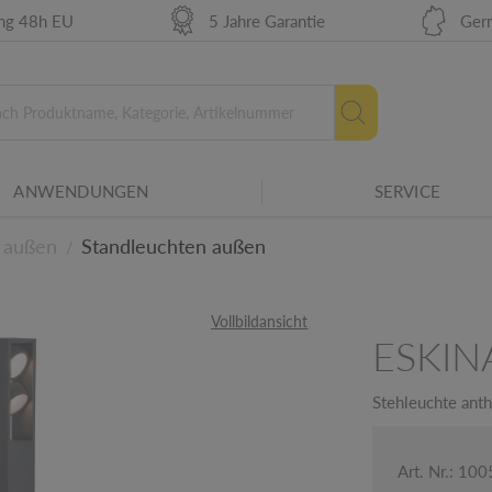
ung 48h EU
5 Jahre Garantie
Ger
ine Fachkraft ausgetauscht werden.
amilie.
, kann die Lichtfarbe bei der Installation
ANWENDUNGEN
SERVICE
Neue Energielabel ab 2
 außen
Standleuchten außen
/
etails
Vollbildansicht
ESKIN
Stehleuchte ant
Art. Nr.: 10