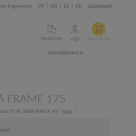
DE
|
EN
|
ES
|
FR
man Engineering
Landauswahl
Merklisten
Login
Warenkorb
UNTERNEHMEN
021-Überarbeitete Energieeffizienzklassen
A FRAME 175
hrazit 27 W 3000/4000 K 95°,
mehr
05440