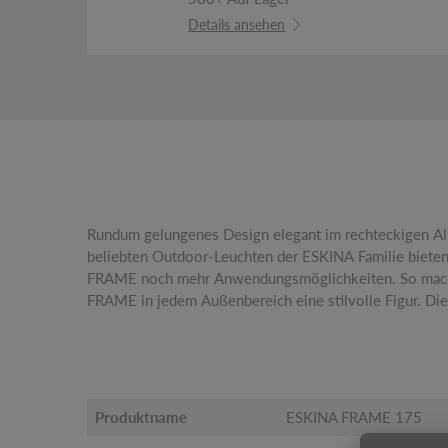
Details ansehen
Rundum gelungenes Design elegant im rechteckigen A
sorgen für flexibel einstellbare Lichtaustritte. Dank 
beliebten Outdoor-Leuchten der ESKINA Familie bieten 
ESKINA optimal vor Wind und Wetter geschützt. Hinzu k
FRAME noch mehr Anwendungsmöglichkeiten. So macht
(3000/4000 K) über den CCT Switch flexibel vor der In
FRAME in jedem Außenbereich eine stilvolle Figur. Di
Produktname
ESKINA FRAME 175