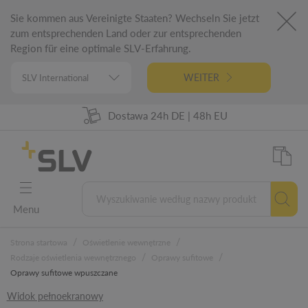
Sie kommen aus Vereinigte Staaten? Wechseln Sie jetzt
zum entsprechenden Land oder zur entsprechenden
Region für eine optimale SLV-Erfahrung.
WEITER
98% Dostępności towarów
Dostawa 24h DE | 48h EU
Niemiecka inżynieria
5 lat gwarancji
Menu
/
/
Strona startowa
Oświetlenie wewnętrzne
/
/
Rodzaje oświetlenia wewnętrznego
Oprawy sufitowe
Oprawy sufitowe wpuszczane
Widok pełnoekranowy