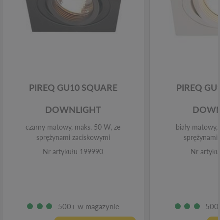
PIREQ GU10 SQUARE
PIREQ GU
DOWNLIGHT
DOWN
czarny matowy, maks. 50 W, ze
biały matowy,
sprężynami zaciskowymi
sprężynami
Nr artykułu 199990
Nr artyk
500+ w magazynie
500