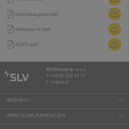
Karta Katalogowa (pdf)
Deklaracja CE (pdf)
REACh (pdf)
SLV Poland Sp. z o.o.
T +48 22 722 49 75
E
slv@slv.pl
PRODUKTY
OŚWIETLENIE POMIESZCZEŃ