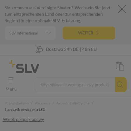
Sie kommen aus Vereinigte Staaten? Wechseln Sie jetzt
zum entsprechenden Land oder zur entsprechenden
Region für eine optimale SLV-Erfahrung.
WEITER
98% Dostępności towarów
Dostawa 24h DE | 48h EU
Niemiecka inżynieria
5 lat gwarancji
Menu
/
/
/
Strona startowa
Akcesoria
Akcesoria elektryczne
Sterownik oświetlenia LED
Widok pełnoekranowy