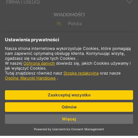
FIRMA I USŁUGI
WIADOMOŚCI
PL
Polska
Wybierz kraj
* nie zawiera 23% VAT i kosztów wysyłki .Cena tylko dla klientów
komercyjnych/zarejestrowanych.
** Podane wartości stanowią średnie czasy dostawy i odnoszą się
do standardowych dostaw na terenie Europy kontynentalnej i pod
warunkiem, że zamówienie zostanie odebrane do godziny 13:00.
Towary wielkogabarytowe, takie jak profile, systemy szynowe itp.
mogą mieć dłuższy czas dostawy.
© SLV Germany 2026. Wszelkie prawa zastrzeżone
Ustawienia plików cookie
Ochrona danych
Oświadczenie o własności i autorstwie dokumentu
Ogólne Warunki Handlowe