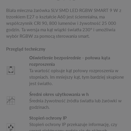
Biała mleczna żarówka SLV SMD LED RGBW SMART 9 W z
trzonkiem E27 o kształcie A60 jest ściemnialna, ma
współczynnik CRI 90, 800 lumenów i żywotność 25 000
godzin. Ta wersja ma kąt wiązki światła 230° i umożliwia
wybór RGBW za pomocą sterowania smart.
Przegląd techniczny
Oświetlenie bezpośrednie - połowa kąta
rozproszenia
Ta wartość opisuje kąt połowy rozproszenia w
stopniach. Im mniejszy kąt, tym bardziej skupione
jest światło.
Średni okres użytkowania w h
Średnia żywotność źródła światła lub żarówki w
godzinach.
Stopień ochrony IP
Stopień ochrony IP przekazuje informację, czy
sprzęt elektryczny nadaje się do różnych