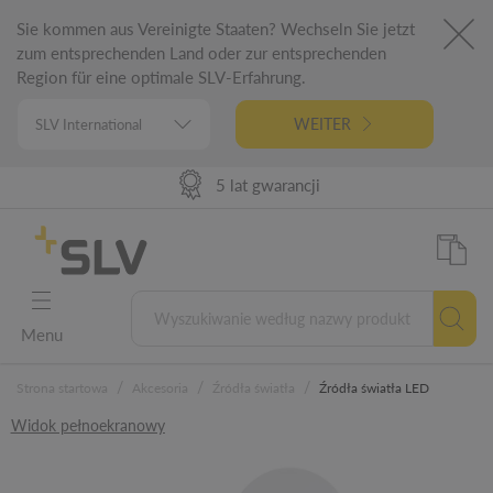
Sie kommen aus Vereinigte Staaten? Wechseln Sie jetzt
zum entsprechenden Land oder zur entsprechenden
Region für eine optimale SLV-Erfahrung.
WEITER
98% Dostępności towarów
Dostawa 24h DE | 48h EU
Niemiecka inżynieria
5 lat gwarancji
Menu
/
/
/
Strona startowa
Akcesoria
Źródła światła
Źródła światła LED
Widok pełnoekranowy