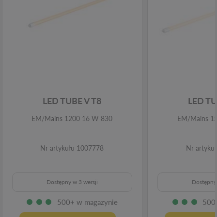
LED TUBE V T8
LED TU
EM/Mains 1200 16 W 830
EM/Mains 1
Nr artykułu 1007778
Nr artyku
Dostępny w 3 wersji
Dostępny 
500+ w magazynie
500