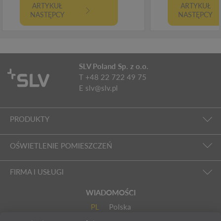
ARTYKUŁ
ARTYKUŁ
NASTĘPCY
NASTĘPCY
SLV Poland Sp. z o.o.
T +48 22 722 49 75
E
slv@slv.pl
PRODUKTY
OŚWIETLENIE POMIESZCZEŃ
FIRMA I USŁUGI
WIADOMOŚCI
PL
Polska