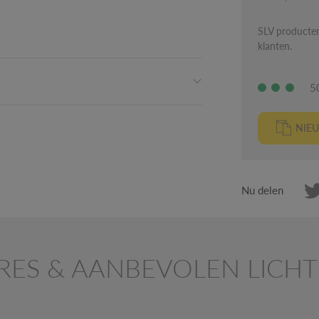
SLV producten
klanten.
5
NIEU
Nu delen
RES & AANBEVOLEN LIC