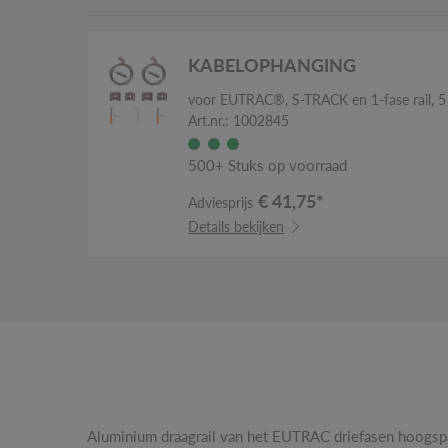
KABELOPHANGING
voor EUTRAC®, S-TRACK en 1-fase rail, 5
Art.nr.: 1002845
500+ Stuks op voorraad
€ 41,75*
Adviesprijs
Details bekijken
Aluminium draagrail van het EUTRAC driefasen hoogs
plafond worden gemonteerd. De opbouwversie van dit 