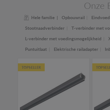
Onze E
Hele familie
Opbouwrail
Eindvoed
Stootnaadverbinder
T-verbinder met vo
L-verbinder met voedingsmogelijkheid
Puntuitlaat
Elektrische railadapter
In
TOPSELLER
TOPSEL