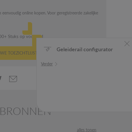
GEREEDSCHAP
 eenvoudig online kopen. Voor geregistreerde zakelijke
00+ Stuks op voorraad
Geleiderail 
WE TOEZICHTLIJST
Verder
HTBRONNEN
alles tonen