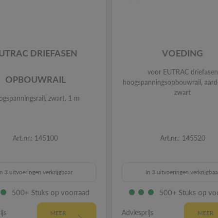
UTRAC DRIEFASEN
VOEDING
voor EUTRAC driefasen
OPBOUWRAIL
hoogspanningsopbouwrail, aarde
zwart
ogspanningsrail, zwart, 1 m
Art.nr.: 145100
Art.nr.: 145520
In 3 uitvoeringen verkrijgbaar
In 3 uitvoeringen verkrijgbaa
500+ Stuks op voorraad
500+ Stuks op vo
ijs
Adviesprijs
MEER
MEER