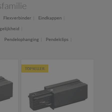
familie
Flexverbinder
Eindkappen
elijkheid
Pendelophanging
Pendelclips
TOPSELLER