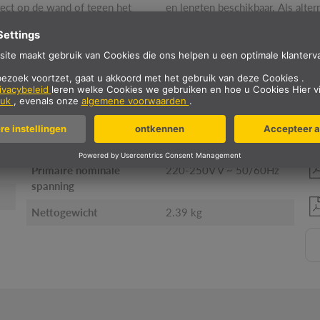
rect op de wand of tegen het
en lengten beschikbaar. Als alter
TECHNISCHE SPECIFICATIE
Lengte
300 cm
Breedte
3.6 cm
Hoogte
3.2 cm
Primaire nominale
220-250V V ~ 50/60Hz
spanning
Nettogewicht
2.39 kg