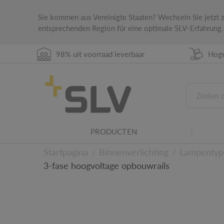
Sie kommen aus Vereinigte Staaten? Wechseln Sie jetzt
entsprechenden Region für eine optimale SLV-Erfahrung.
98% uit voorraad leverbaar
Hoge
IP-beschermingsklasse
De IP-klasse geeft de geschiktheid van elekt
verschillende omgevingsvereisten.
PRODUCTEN
Serie armaturen
Dit product is onderdeel van een serie SLV-a
Startpagina
Binnenverlichting
Lampentyp
/
/
3-fase hoogvoltage opbouwrails
Naar de technische d