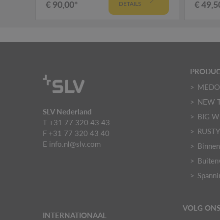
€ 90,00*
€ 49,5
DETAILS
PRODU
MED
NEW 
SLV Nederland
BIG W
T +31 77 320 43 43
RUST
F +31 77 320 43 40
E
info.nl@slv.com
Binnen
Buiten
Spanni
VOLG ON
INTERNATIONAAL