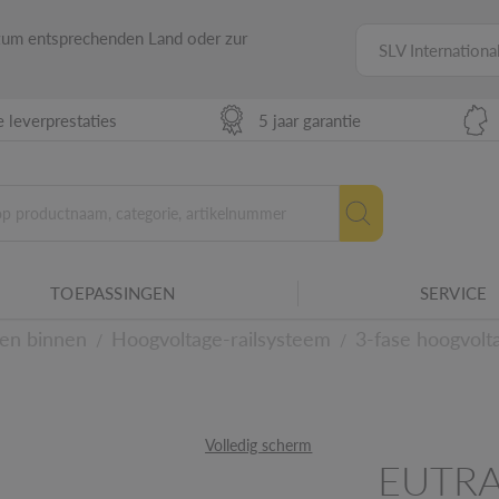
 zum entsprechenden Land oder zur
SLV Internationa
 leverprestaties
5 jaar garantie
rische bedrijfsmiddelen aan voor
TOEPASSINGEN
SERVICE
rmaturen.
en binnen
Hoogvoltage-railsysteem
3-fase hoogvolt
/
/
etails
Volledig scherm
EUTRA