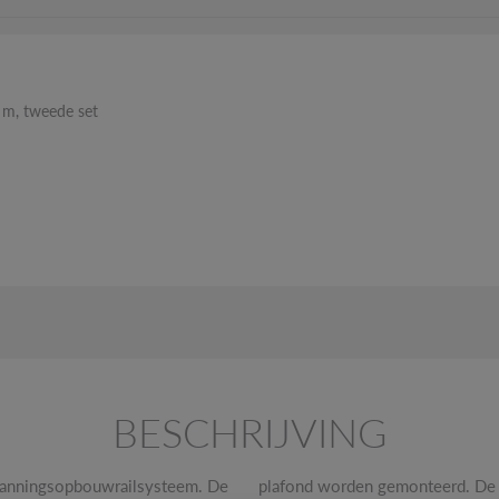
 m, tweede set
BESCHRIJVING
panningsopbouwrailsysteem. De
systeem is in meerdere kleuren