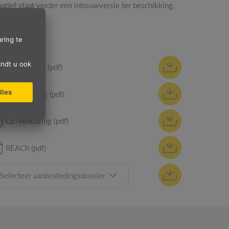
natief staat verder een inbouwversie ter beschikking.
S
Handleiding (pdf)
Specificaties (pdf)
CE-verklaring (pdf)
REACh (pdf)
Selecteer aanbestedingsdossier