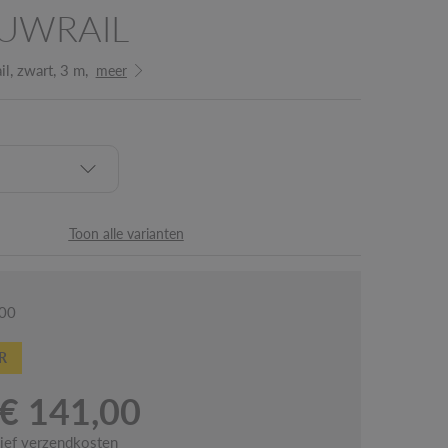
UWRAIL
l, zwart, 3 m,
meer
Toon alle varianten
300
R
€ 141,00
sief verzendkosten