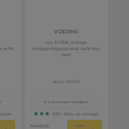
VOEDING
voor EUTRAC driefasen
 rechts,
hoogspanningsopbouwrail, aarde links,
hoo
zwart
Art.nr.: 145510
r
In 3 uitvoeringen verkrijgbaar
orraad
500+ Stuks op voorraad
Adviesprijs
Advies
MEER