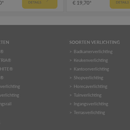
0*
€ 19,70*
DETAILS
DETAILS
CTEN
SOORTEN VERLICHTING
O®
Badkamerverlichting
TRIA®
Keukenverlichting
HITE®
Kantoorverlichting
Y®
Shopverlichting
verlichting
Horecaverlichting
verlichting
Tuinverlichting
ngsrail
Ingangsverlichting
Terrasverlichting
S