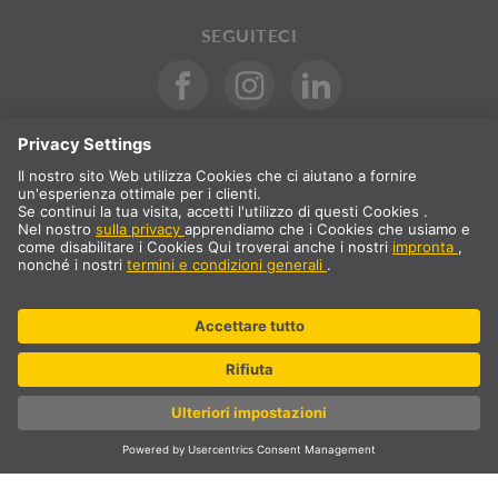
SEGUITECI
International
IT
Italia
Selezione del paese
* più IVA 22% e spedizione. Prezzo solo per clienti
professionali/registrati.
© SLV Germany 2026. All rights reserved
Impostazioni dei cookie
Protezione dei dati
Note editoriali
CGC