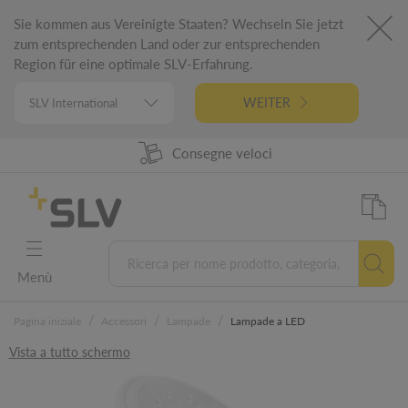
Sie kommen aus Vereinigte Staaten? Wechseln Sie jetzt
zum entsprechenden Land oder zur entsprechenden
Region für eine optimale SLV-Erfahrung.
WEITER
98% Disponibilità prodotti
Progettato in Germania
5 Anni di garanzia
Consegne veloci
Menù
/
/
/
Pagina iniziale
Accessori
Lampade
Lampade a LED
Vista a tutto schermo