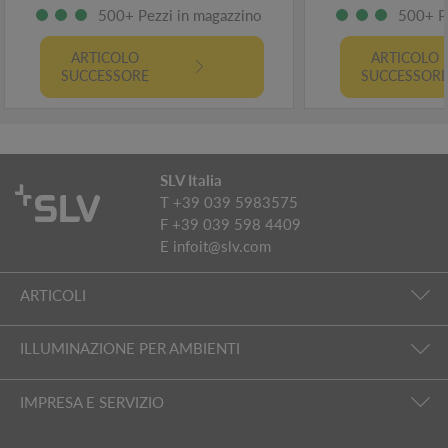
500+ Pezzi in magazzino
500+ P
ARTICOLO
ARTICOLO
SUCCESSORE
SUCCESSOR
SLV Italia
T +39 039 5983575
F +39 039 598 4409
E
infoit@slv.com
ARTICOLI
ILLUMINAZIONE PER AMBIENTI
IMPRESA E SERVIZIO