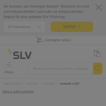
Sie kommen aus Vereinigte Staaten? Wechseln Sie jetzt
zum entsprechenden Land oder zur entsprechenden
Region für eine optimale SLV-Erfahrung.
WEITER
98% Disponibilità prodotti
Progettato in Germania
5 Anni di garanzia
Consegne veloci
Menù
/
/
/
Pagina iniziale
Accessori
Lampade
Lampade a LED
Vista a tutto schermo