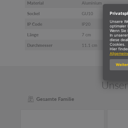
Material
Aluminium
Sockel
GU10
IP Code
IP20
Länge
7 cm
Durchmesser
11.1 cm
Unser
Gesamte Familie