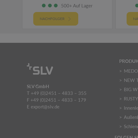
500+ Auf Lager
NACHFOLGER
NA
PRODUK
MED
NEW 
SLV GmbH
BIG W
T +49 (0)2451 – 4833 – 355
RUST
F +49 (0)2451 – 4833 – 179
E
export@slv.de
Innenl
Außenl
Schien
FOLGEN S