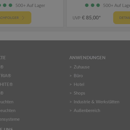
500+ Auf Lager
500+ Auf Lag
€ 85,00*
CHFOLGER
UVP
DETAI
TE
ANWENDUNGEN
O®
Zuhause
TRIA®
Büro
HITE®
Hotel
Y®
Shops
euchten
Industrie & Werkstätten
euchten
Außenbereich
ensysteme
IE UNS