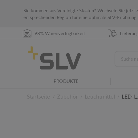
Sie kommen aus Vereinigte Staaten? Wechseln Sie jetzt
entsprechenden Region für eine optimale SLV-Erfahrung.
98% Warenverfügbarkeit
Lieferun
IP-Schutzart
Die IP-Schutzart gibt die Eignung elektrische
Umgebungsbedingungen an.
Leuchtenfamilie
PRODUKTE
Dieses Produkt gehört zu einer SLV Leuchtenf
Startseite
Zubehör
Leuchtmittel
LED-Le
/
/
/
Zu den technischen D