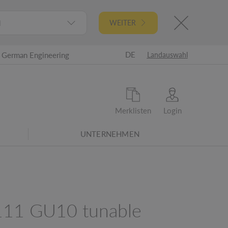
l
WEITER
DE
German Engineering
Landauswahl
Merklisten
Login
UNTERNEHMEN
21 - Überarbeitete Energieeffizienzklassen
11 GU10 tunable