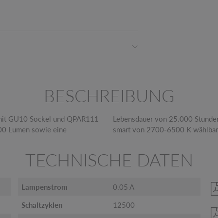
BESCHREIBUNG
mit GU10 Sockel und QPAR111
nen Abstrahlwinkel von 40° und
800 Lumen sowie eine
smart von 2700-6500 K wählbar
TECHNISCHE DATEN
Lampenstrom
0.05 A
Schaltzyklen
12500