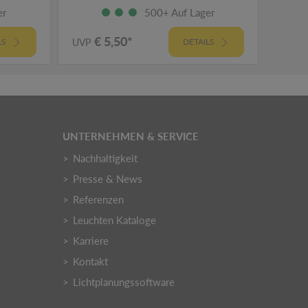
er
500+ Auf Lager
€ 5,50*
€
LS
UVP
DETAILS
UVP
UNTERNEHMEN & SERVICE
Nachhaltigkeit
Presse & News
Referenzen
Leuchten Kataloge
Karriere
Kontakt
Lichtplanungssoftware