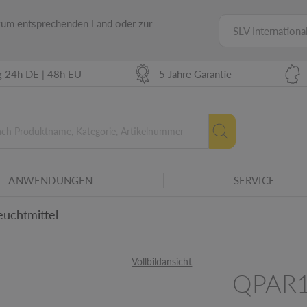
 zum entsprechenden Land oder zur
SLV Internationa
g 24h DE | 48h EU
5 Jahre Garantie
r Betriebsmittel für verschiedene
ANWENDUNGEN
SERVICE
amilie.
Neue Energielabel ab 20
uchtmittel
etails
Vollbildansicht
QPAR1