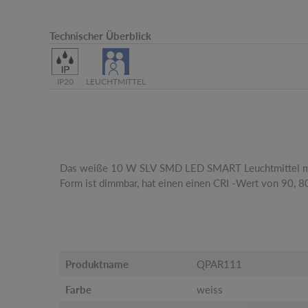
Technischer Überblick
IP20
LEUCHTMITTEL
Das weiße 10 W SLV SMD LED SMART Leuchtmittel 
Lebensdauer von 25.000 Stunden. Diese Version hat ei
Form ist dimmbar, hat einen einen CRI -Wert von 90, 
Produktname
QPAR111
Farbe
weiss