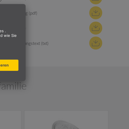
CE Erklärung (pdf)
REACh (pdf)
Ausschreibungstext (txt)
amilie
NEW