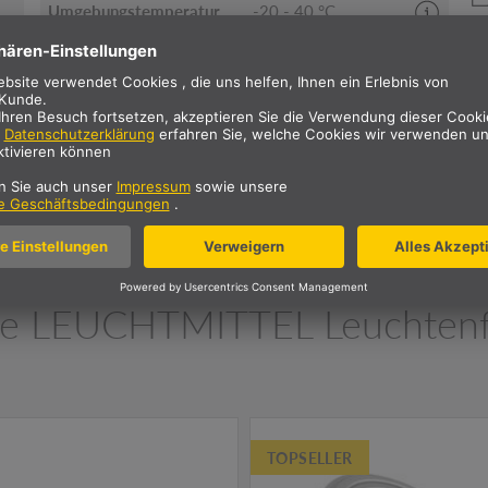
Umgebungstemperatur
-20 - 40 °C
Anlaufzeit
0.5 s
Elektrischer
0.7 phi
Leistungsfaktor
Nettogewicht
0.17 kg
LXXBXX Daten
0 | 0
e LEUCHTMITTEL Leuchtenf
TOPSELLER