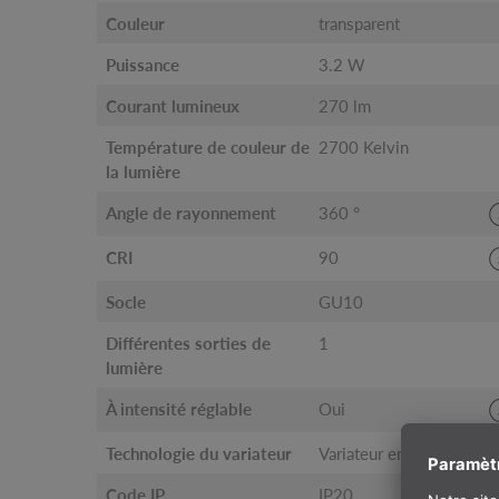
Couleur
transparent
Puissance
3.2 W
Courant lumineux
270 lm
Température de couleur de
2700 Kelvin
la lumière
Angle de rayonnement
360 °
CRI
90
Socle
GU10
Différentes sorties de
1
lumière
À intensité réglable
Oui
Technologie du variateur
Variateur en fin de phase
Code IP
IP20