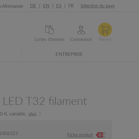
DE
|
EN
|
ES
|
FR
n Allemande
Sélection du pays
Listes d'envies
Connexion
Panier
ENTREPRISE
 LED T32 filament
 K, variable,
plus
: 1006321
Fiche produit