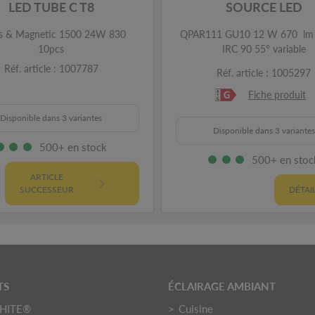
LED TUBE C T8
SOURCE LED
s & Magnetic 1500 24W 830
QPAR111 GU10 12 W 670 lm
10pcs
IRC 90 55° variable
Réf. article : 1007787
Réf. article : 1005297
Fiche produit
Disponible dans 3 variantes
Disponible dans 3 variantes
500+ en stock
500+ en stoc
ARTICLE
SUCCESSEUR
DÉTAI
TS
ÉCLAIRAGE AMBIANT
HITE®
Cuisine