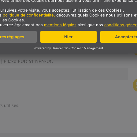
Durée de vie
20000 h
Z UN VARIATEUR. BIEN C
Eltako EUD 61 NPN-UC
s utilisés.