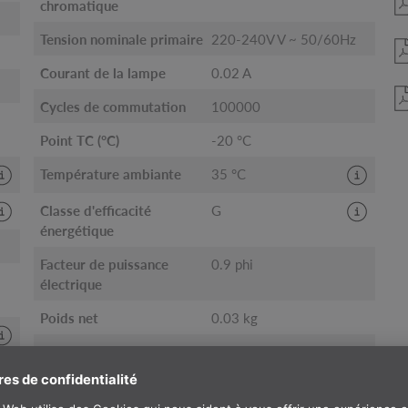
chromatique
Tension nominale primaire
220-240V V ~ 50/60Hz
Courant de la lampe
0.02 A
Cycles de commutation
100000
Point TC (°C)
-20 °C
Température ambiante
35 °C
Classe d'efficacité
G
énergétique
Facteur de puissance
0.9 phi
électrique
Poids net
0.03 kg
Consommation pondérée
4 kWh/1.000h
Données LXXBXX
70 | 50