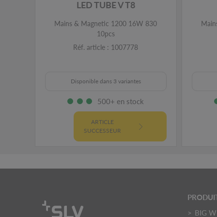
LED TUBE V T8
Mains & Magnetic 1200 16W 830
Main
10pcs
Réf. article : 1007778
Disponible dans 3 variantes
500+ en stock
ARTICLE
SUCCESSEUR
PRODUI
BIG W