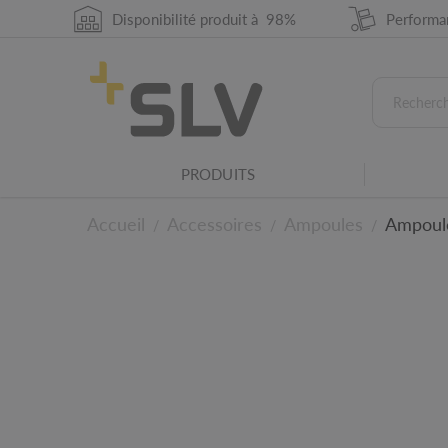
Cette valeur indique l'angle de rayonnement en
Disponibilité produit à 98%
Performan
concentration de la lumière est élevée.
Durée de vie moyenne en heures
Durée de vie moyenne d'une ampoule ou sou
Indique de protection IP
La classe de protection IP indique la compati
PRODUITS
différentes conditions environnementales.
Source lumineuse non remplaçable
Accueil
Accessoires
Ampoules
Ampoul
/
/
/
La source lumineuse (fournie) ne peut pas êt
Famille de luminaires
Ce produit fait partie d'une famille de luminai
Pour les détails tech