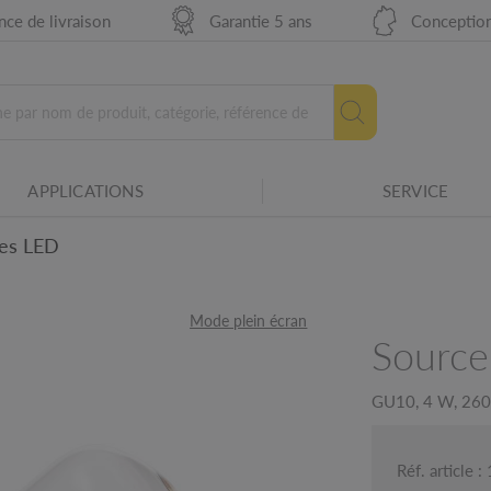
 degrés. Plus sa valeur est faible, plus la
ce de livraison
Garantie 5 ans
Conceptio
rce lumineuse en heures.
bilité des équipements électriques avec
APPLICATIONS
SERVICE
es LED
re remplacée.
Mode plein écran
res SLV.
Source
niques
GU10, 4 W, 2600
Réf. article 