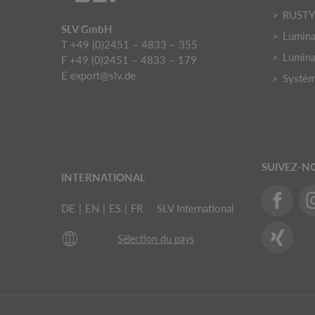
RUST
SLV GmbH
Luminai
T +49 (0)2451 – 4833 – 355
Lumina
F +49 (0)2451 – 4833 – 179
E
export@slv.de
Systém
SUIVEZ-N
INTERNATIONAL
DE
|
EN
|
ES
|
FR
SLV International
Sélection du pays