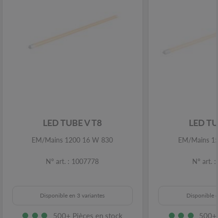
LED TUBE V T8
LED TU
EM/Mains 1200 16 W 830
EM/Mains 1
N° art. : 1007778
N° art. 
Disponible en 3 variantes
Disponible e
500+ Pièces en stock
500+ 