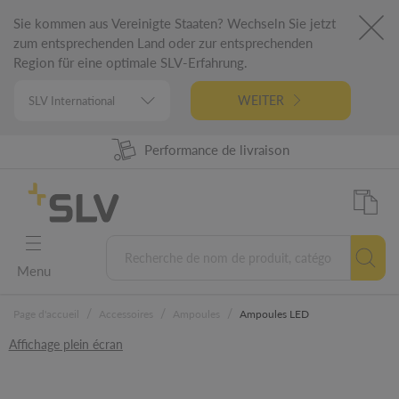
Sie kommen aus Vereinigte Staaten? Wechseln Sie jetzt
zum entsprechenden Land oder zur entsprechenden
Region für eine optimale SLV-Erfahrung.
WEITER
98% Disponibilité produit
Performance de livraison
Conception Allemande
Garantie 5 ans
Menu
/
/
/
Page d'accueil
Accessoires
Ampoules
Ampoules LED
Affichage plein écran