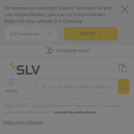
Sie kommen aus Vereinigte Staaten? Wechseln Sie jetzt
zum entsprechenden Land oder zur entsprechenden
Region für eine optimale SLV-Erfahrung.
WEITER
98% Disponibilità prodotti
Progettato in Germania
5 Anni di garanzia
Consegne veloci
Menù
/
/
/
Pagina iniziale
Apparecchi per esterni
Tipi di apparecchi per esterni
/
Lampade da parete esterne
Lampade da parete esterne
Vista a tutto schermo