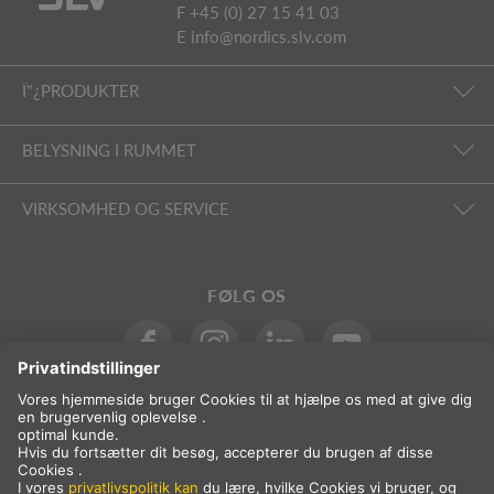
F +45 (0) 27 15 41 03
E
info@nordics.slv.com
Ï"¿PRODUKTER
BELYSNING I RUMMET
VIRKSOMHED OG SERVICE
FØLG OS
International
DA
Danmark