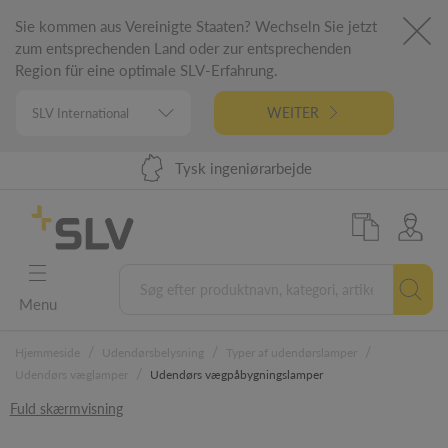
Sie kommen aus Vereinigte Staaten? Wechseln Sie jetzt
zum entsprechenden Land oder zur entsprechenden
Region für eine optimale SLV-Erfahrung.
WEITER
Levering inden for 48 timer i EU
Tysk ingeniørarbejde
98 % varelager
5 års garanti
Menu
/
/
/
Hjemmeside
Udendørsbelysning
Typer af udendørslamper
/
Udendørs væglamper
Udendørs vægpåbygningslamper
Fuld skærmvisning