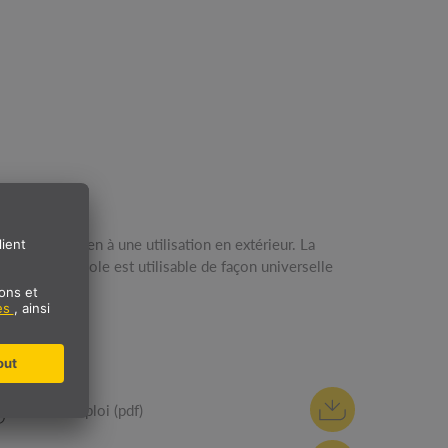
ue.
ES
Mode d'emploi (pdf)