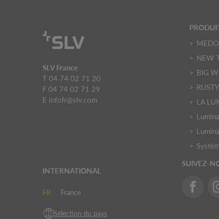
PRODUI
MED
NEW 
SLV France
BIG W
T 04 74 02 71 20
RUST
F 04 74 02 71 29
E
infofr@slv.com
LA LU
Luminai
Lumina
Systèm
SUIVEZ-N
INTERNATIONAL
FR
France
Sélection du pays