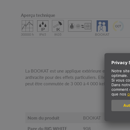
Aperçu technique
30000 h
IP65
IK05
BOOKAT
La BOOKAT est une applique extérieure en saillie hor
indice de protection IP65, elle convient très bien à une uti
anthracite pour des effets particuliers. Elles est équipé
gamme BOOKAT comprend une applique. La Pole est ut
peut être commutée de 3 000 à 4 000 kelvin grâce à 
I
Nom du produit
BOOKAT
Page du BIG WHITE
908