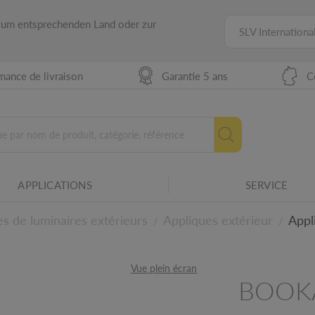
 zum entsprechenden Land oder zur
SLV Internationa
sure le degré de résistance des boîtiers des
mécaniques, notamment aux chocs.
mance de livraison
Garantie 5 ans
C
ssionnel
emplacée que par un professionnel.
res SLV.
3000K ou 4000K lors de l'installation, à
APPLICATIONS
SERVICE
duit.
s de luminaires extérieurs
Appliques extérieur
Appl
/
/
niques
Vue plein écran
BOOK