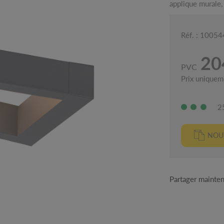
applique murale
Réf. : 1005
20
PVC
Prix uniquem
2
NOUV
Partager mainte