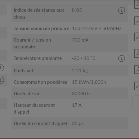
Indice de résistance aux
IK05
chocs
Tension nominale primaire
100-277V V ~ 50/60Hz
Courant / tension
700 mA
secondaire
Température ambiante
-20 - 40 °C
Poids net
2.21 kg
Consommation pondérée
15 kWh/1.000h
Durée de vie
30000 h
Hauteur du courant
17 A
d'appel
Durée du courant d'appel
35 μs