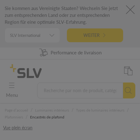
Sie kommen aus Vereinigte Staaten? Wechseln Sie jetzt
zum entsprechenden Land oder zur entsprechenden
Region für eine optimale SLV-Erfahrung.
WEITER
Disponibilité produit à 98%
Performance de livraison
Conception Allemande
Garantie 5 ans
Menu
/
/
/
Page d’accueil
Luminaires intérieurs
Types de luminaires intérieurs
/
Plafonniers
Encastrés de plafond
Vue plein écran