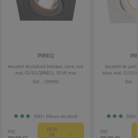
PIREQ
PI
encastré de plafond intérieur, carré, noir
encastré de plafon
mat, GU10/QPAR51, 50 W max
blanc mat, GU10
Réf. : 199990
Réf. :
500+ Pièces en stock
500+ 
PLUS
PVC
PVC
DE
20,90 €*
20,90 €*