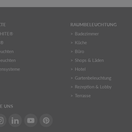
TE
RAUMBELEUCHTUNG
HITE®
Badezimmer
Y®
Küche
euchten
Büro
euchten
Shops & Läden
ensysteme
Hotel
Gartenbeleuchtung
Rezeption & Lobby
Terrasse
IE UNS