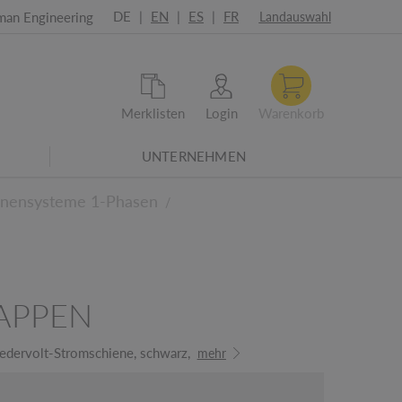
DE
|
EN
|
ES
|
FR
man Engineering
Landauswahl
Merklisten
Login
Warenkorb
UNTERNEHMEN
021-Überarbeitete Energieeffizienzklassen
enensysteme 1-Phasen
/
APPEN
dervolt-Stromschiene, schwarz,
mehr