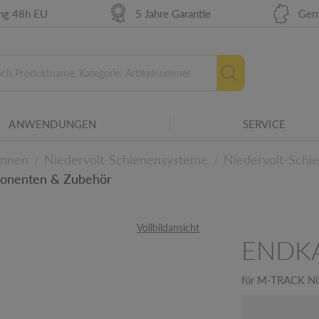
ung 48h EU
5 Jahre Garantie
Ger
r Betriebsmittel für verschiedene
ANWENDUNGEN
SERVICE
Neue Energielabel ab 2
amilie.
innen
Niedervolt-Schienensysteme
Niedervolt-Schi
/
/
ponenten & Zubehör
etails
Vollbildansicht
ENDK
für M-TRACK Nie