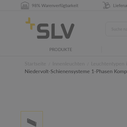
98% Warenverfügbarkeit
Liefer
IP-Schutzart
Die IP-Schutzart gibt die Eignung elektrische
Umgebungsbedingungen an.
PRODUKTE
Leuchtenfamilie
Dieses Produkt gehört zu einer SLV Leuchtenf
Startseite
Innenleuchten
Leuchtentypen 
/
/
Niedervolt-Schienensysteme 1-Phasen Kom
Zu den technischen D