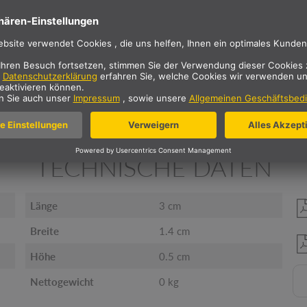
BESCHREIBUNG
mschienen-System.
TECHNISCHE DATEN
Länge
3 cm
Breite
1.4 cm
Höhe
0.5 cm
Nettogewicht
0 kg