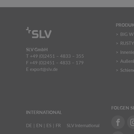
PRODUK
BIG W
RUST
SLV GmbH
Innenl
T +49 (0)2451 – 4833 – 355
Außenl
F +49 (0)2451 – 4833 – 179
E
export@slv.de
Schien
FOLGEN S
INTERNATIONAL
DE
|
EN
|
ES
|
FR
SLV International