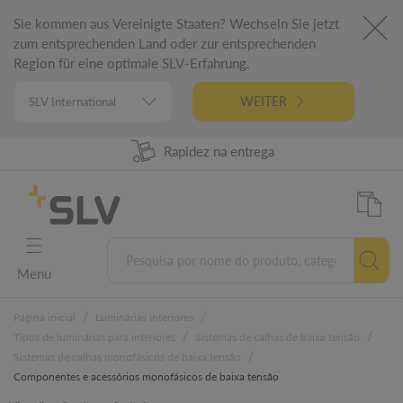
Sie kommen aus Vereinigte Staaten? Wechseln Sie jetzt
zum entsprechenden Land oder zur entsprechenden
Region für eine optimale SLV-Erfahrung.
WEITER
98% Disponibilidade dos produtos
Rapidez na entrega
Engenharia alemã
5 anos garantia
Menu
/
/
Página inicial
Luminárias interiores
/
/
Tipos de luminárias para interiores
Sistemas de calhas de baixa tensão
/
Sistemas de calhas monofásicos de baixa tensão
Componentes e acessórios monofásicos de baixa tensão