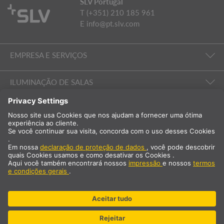
SLV Portugal
T (+351) 210 185 961
E
info@pt.slv.com
EMPRESA E SERVIÇOS
ILUMINAÇÃO DE SALAS
EMPRESA E SERVIÇOS
Internacional
PT
Portugal
Selecção do país
* acrescido de 23% de IVA e custos de envio Preço exclusivo para
clientes profissionais/registados.