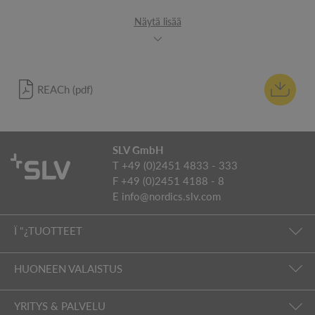
Näytä lisää
REACh (pdf)
SLV GmbH
T +49 (0)2451 4833 - 333
F +49 (0)2451 4188 - 8
E
info@nordics.slv.com
Ï "¿TUOTTEET
HUONEEN VALAISTUS
YRITYS & PALVELU