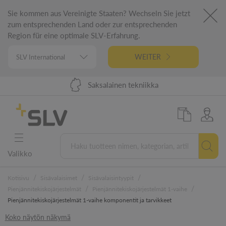
Sie kommen aus Vereinigte Staaten? Wechseln Sie jetzt
zum entsprechenden Land oder zur entsprechenden
Region für eine optimale SLV-Erfahrung.
WEITER
Toimitus 48 tunnissa EU:ssa
98 %:n tuotevalikoima
Saksalainen tekniikka
5 vuoden takuu
Valikko
/
/
/
Kotisivu
Sisävalaisimet
Sisävalaisintyypit
/
/
Pienjännitekiskojärjestelmät
Pienjännitekiskojärjestelmät 1-vaihe
Pienjännitekiskojärjestelmät 1-vaihe komponentit ja tarvikkeet
Koko näytön näkymä