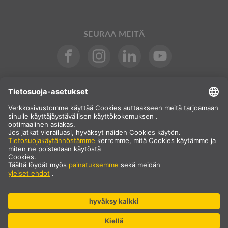
SEURAA MEITÄ
Kansainvälinen
FI
Suomi
Maavalinta
* Hinta ei sisällä arvonlisäveroa eikä toimituskuluja, jotka lisätään
oston yhteydessä.
** Ilmoitetut arvot ovat keskimääräisiä toimitusaikoja, ja ne
koskevat vakiotoimituksia Manner-Euroopassa edellyttäen, että
tilaus on vastaanotettu klo 13.00 mennessä. Suurikokoisilla
tuotteilla, kuten profiileilla ja kiskojärjestelmillä jne., voi olla
pidempi toimitusaika.
© SLV Germany 2026. Kaikki oikeudet pidätetään