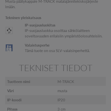
Musta päätykappale M-TRACK matalajännitekiskojärjeste
lmään.
Tekninen yleiskatsaus
IP-suojausluokitus
IP-suojausluokka osoittaa sähkölaitteen
soveltuvuuden erilaisiin ympäristöolosuhteisiin.
Valaistusperhe
Tämä tuote on osa SLV-valaisinperhettä.
TEKNISET TIEDOT
Tuotteen nimi
M-TRACK
Väri
musta
IP-koodi
IP20
Pituus
3 cm