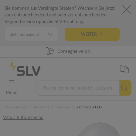
Sie kommen aus Vereinigte Staaten? Wechseln Sie jetzt
zum entsprechenden Land oder zur entsprechenden
Region für eine optimale SLV-Erfahrung.
WEITER
98% Disponibilità prodotti
Progettato in Germania
Consegne veloci
5 letna garancija
Menu
/
/
/
Pagina iniziale
Accessori
Lampade
Lampade a LED
Vista a tutto schermo