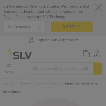
Sie kommen aus Vereinigte Staaten? Wechseln Sie jetzt
zum entsprechenden Land oder zur entsprechenden
Region für eine optimale SLV-Erfahrung.
WEITER
High Delivery Performance
98% Product Availability
German Engineering
5 Years Warranty
Meny
/
/
/
Hemsida
Tillbehör
Mekaniskt tillbehör
Ljustekniska komponenter
Full skärmvy