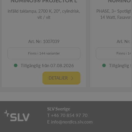
NUMINOS® PROJECTOR L
NUMINOS
infälld taklampa, 2700 K, 20°, cylindrisk,
PHASE, 3~ Spotlight
vit / vit
14 Watt, Fasavsni
Art. Nr: 1007039
Art. Nr
Finns i 144 varianter
Finns i 14
Tillgänglig från 07.08.2026
Tillgänglig
DETALJER
SLV Sverige
T +46 70 854 97 70
E
info@nordics.slv.com