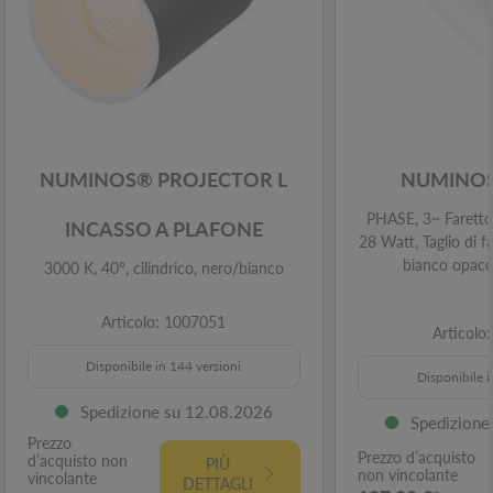
NUMINOS® PROJECTOR L
NUMINOS
PHASE, 3~ Faretto,
INCASSO A PLAFONE
28 Watt, Taglio di f
bianco opaco
3000 K, 40°, cilindrico, nero/bianco
Articolo: 1007051
Articolo
Disponibile in 144 versioni
Disponibile i
Spedizione su 12.08.2026
Spedizione
Prezzo
Prezzo d’acquisto
d’acquisto non
PIÙ
non vincolante
vincolante
DETTAGLI