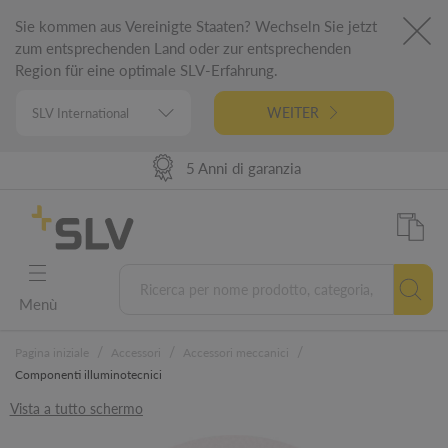
Sie kommen aus Vereinigte Staaten? Wechseln Sie jetzt
zum entsprechenden Land oder zur entsprechenden
Region für eine optimale SLV-Erfahrung.
WEITER
98% Disponibilità prodotti
Progettato in Germania
5 Anni di garanzia
Consegne veloci
Menù
/
/
/
Pagina iniziale
Accessori
Accessori meccanici
Componenti illuminotecnici
Vista a tutto schermo