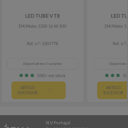
LED TUBE V T8
LED TU
EM/Mains 1200 16 W 830
EM/Mains 1
Ref. n.º: 1007778
Ref. n.º
Disponível em 3 variantes
Disponível e
500+ em stock
50
ARTIGO
ARTIGO
SUCESSOR
SUCESSOR
SLV Portugal