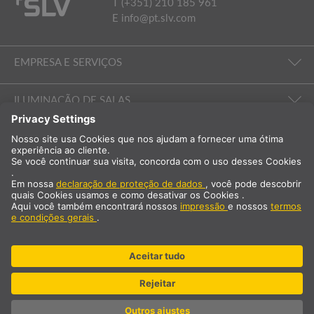
T (+351) 210 185 961
E
info@pt.slv.com
EMPRESA E SERVIÇOS
ILUMINAÇÃO DE SALAS
EMPRESA E SERVIÇOS
Internacional
PT
Portugal
Selecção do país
* acrescido de 23% de IVA e custos de envio Preço exclusivo para
clientes profissionais/registados.
© SLV Germany 2026. All rights reserved