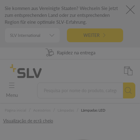
Sie kommen aus Vereinigte Staaten? Wechseln Sie jetzt
zum entsprechenden Land oder zur entsprechenden
Region für eine optimale SLV-Erfahrung.
WEITER
98% Disponibilidade dos produtos
Rapidez na entrega
Engenharia alemã
5 anos garantia
Menu
/
/
/
Página inicial
Acessórios
Lâmpadas
Lâmpadas LED
Visualização de ecrã cheio