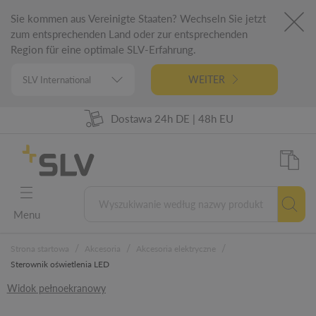
Sie kommen aus Vereinigte Staaten? Wechseln Sie jetzt
zum entsprechenden Land oder zur entsprechenden
Region für eine optimale SLV-Erfahrung.
WEITER
98% Dostępności towarów
Dostawa 24h DE | 48h EU
Niemiecka inżynieria
5 lat gwarancji
Menu
/
/
/
Strona startowa
Akcesoria
Akcesoria elektryczne
Sterownik oświetlenia LED
Widok pełnoekranowy