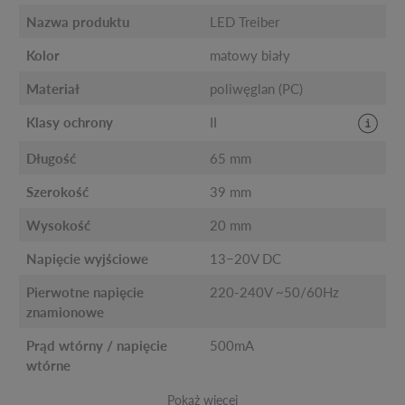
Nazwa produktu
LED Treiber
Kolor
matowy biały
Materiał
poliwęglan (PC)
Klasy ochrony
II
Długość
65 mm
Szerokość
39 mm
Wysokość
20 mm
Napięcie wyjściowe
13−20V DC
Pierwotne napięcie
220-240V ~50/60Hz
znamionowe
Prąd wtórny / napięcie
500mA
wtórne
Pokaż więcej