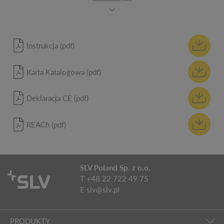
Instrukcja (pdf)
Karta Katalogowa (pdf)
Deklaracja CE (pdf)
REACh (pdf)
SLV Poland Sp. z o.o.
T +48 22 722 49 75
E
slv@slv.pl
PRODUKTY