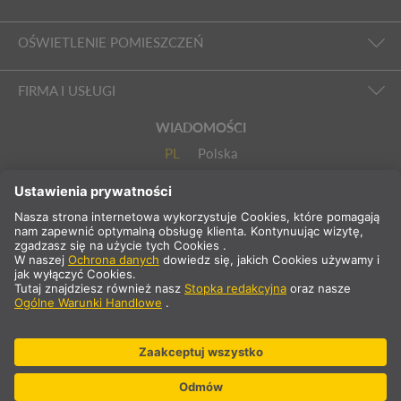
OŚWIETLENIE POMIESZCZEŃ
FIRMA I USŁUGI
WIADOMOŚCI
PL
Polska
Wybierz kraj
* nie zawiera 23% VAT i kosztów wysyłki .Cena tylko dla klientów
komercyjnych/zarejestrowanych.
** Podane wartości stanowią średnie czasy dostawy i odnoszą się
do standardowych dostaw na terenie Europy kontynentalnej i pod
warunkiem, że zamówienie zostanie odebrane do godziny 13:00.
Towary wielkogabarytowe, takie jak profile, systemy szynowe itp.
mogą mieć dłuższy czas dostawy.
© SLV Germany 2026. Wszelkie prawa zastrzeżone
Ustawienia plików cookie
Ochrona danych