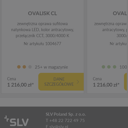
OVALISK CL
OVAL
zewnętrzna oprawa sufitowa
zewnętrzna oprawa
natynkowa LED, kolor antracytowy,
antracytowy, p
przełącznik CCT, 3000/4000 K
3000/
Nr artykułu 1004677
Nr artyku
25+ w magazynie
100
Cena
Cena
DANE
1 216,00 zł*
1 216,00 zł*
SZCZEGÓŁOWE
SLV Poland Sp. z o.o.
T +48 22 722 49 75
E
slv@slv.pl